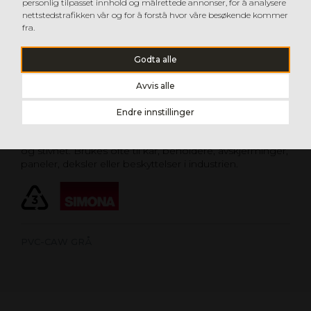
personlig tilpasset innhold og målrettede annonser, for å analysere
nettstedstrafikken vår og for å forstå hvor våre besøkende kommer
fra.
Godta alle
Avvis alle
PVC-CAW
Endre innstillinger
PVC-CAW er et slitesterkt materiale som er lett å
bearbeide og forme. Det har en høy kjemikalieresistens
og stivhet. Brukes ofte til kar, beholdere, avskjerminger,
paneler, deksler eller beskyttelser i industrien.
PVC-CAW GRÅ