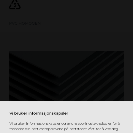
PVC HOMOGEN
Vi bruker informasjonskapsler
Vi bruker informasjonskapsler og andre sporingsteknologier for å
forbedre din nettleseropplevelse på nettstedet vårt, for å vise deg