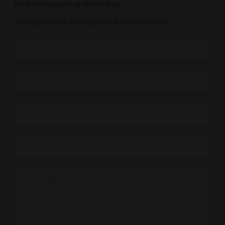
for informasjon og veiledning!
Privatpersoner henvises til våre
forhandlere.