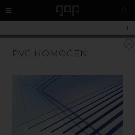
PVC
PVC HOMOGEN
Polyvinylklorid, PVC, er en amorf transparent
termoplast basert på monomeren vinylklorid. PVC er
ett av de mest brukte plastmaterialene i samfunnet.
Materialet har meget god kjemisk bestandighet og
god sol- og værbestandighet. I sin rene form er PVC
hard og sterk. Ved å blande inn elastere eller
mykgjørere kan egenskapene varieres fra myke til stive
konstruksjonsmaterialer.
VIL DU VITE MER? KONTAKT OSS!