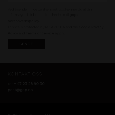
Ved å sende inn dette skjemaet, godkjenner du at din
informasjon blir behandlet i henhold til
gops
personvernspolicy.
This site is protected by reCAPTCHA and the Google
Privacy
Policy
and
Terms of Service
apply.
KONTAKT OSS
+ 47 23 28 90 30
Tel:
post@gop.no