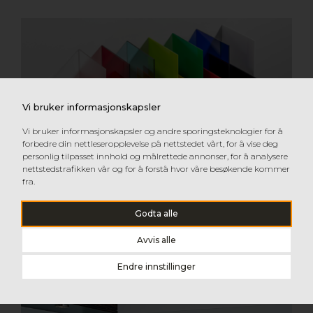
Vi bruker informasjonskapsler
Vi bruker informasjonskapsler og andre sporingsteknologier for å
forbedre din nettleseropplevelse på nettstedet vårt, for å vise deg
personlig tilpasset innhold og målrettede annonser, for å analysere
nettstedstrafikken vår og for å forstå hvor våre besøkende kommer
fra.
PLEXIGLAS® GS
Godta alle
Vis detaljer
Avvis alle
Endre innstillinger