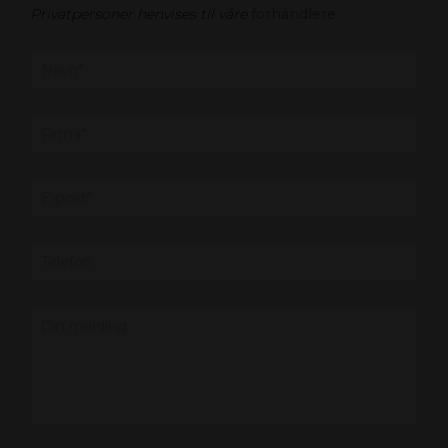
Privatpersoner henvises til våre
forhandlere.