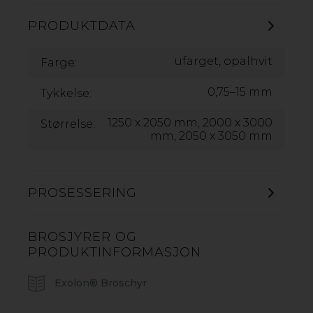
PRODUKTDATA
ufarget, opalhvit
Farge:
0,75–15 mm
Tykkelse:
1250 x 2050 mm, 2000 x 3000
Størrelse:
mm, 2050 x 3050 mm
PROSESSERING
BROSJYRER OG
PRODUKTINFORMASJON
FASADESYSTEM
POLYKARBONAT
Exolon® Broschyr
Exolon og Rodeca er et komplett fasadesystem av
kanalplast med tilhørende profiler, festemidler,