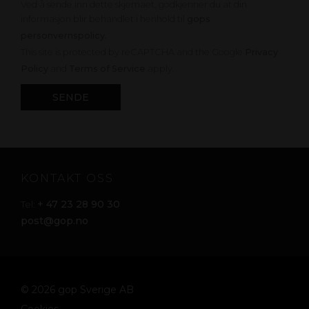
Ved å sende inn dette skjemaet, godkjenner du at din
informasjon blir behandlet i henhold til
gops
personvernspolicy.
This site is protected by reCAPTCHA and the Google
Privacy
Policy
and
Terms of Service
apply.
KONTAKT OSS
+ 47 23 28 90 30
Tel:
post@gop.no
© 2026 gop Sverige AB