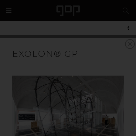
POLYKARBONAT
EXOLON® GP
POLYKARBONATPLATER- FOR
EKSTRA SLAGFASTHET
Polykarbonat/PC er en gjennomsiktig plast som er
ekstremt slagfast. Materialet brukes ofte som et
alternativ til glass, siden polykarbonat er både lettere og
sterkere. I tillegg er polykarbonat lett å bearbeide og
tåler lave og høye temperaturer. Polykarbonatplater
kan farges i en rekke farger, det vanligste er klart,
opalhvit og sotet. Polykarbonatplater brukes ofte som
sikkerhetsvinduer eller som skjermingsmateriale rundt
for eksempel maskiner. Materialet passer også godt i
hytter for eksempel skogindustrien. Materialet er