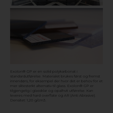
resirkulerbart.
FORDELER MED
POLYKARBONAT
› Robust og slagfast
› Lav vekt sammenlignet med alternative materialer
som glass
› Lett å bearbeide - tåler temperaturer fra -40 ° C til +135
° C
› Tilgjengelig med UV-beskyttelse for utendørs bruk
› Høy lystransmisjon
Exolon® GP er en solid polykarbonat i
VIL DU VITE MER? KONTAKT OSS!
standardutførelse. Materialet brukes først og fremst
innendørs, for eksempel der hvor det er behov for et
mer slitesterkt alternativ til glass. Exolon® GP er
tilgjengelig i glassklar og opalhvit utførelse. Kan
leveres med hard overflate og AR (Anti Abrasive).
Densitet: 1,20 g/cm3.