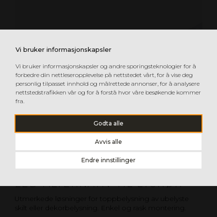
Vi bruker informasjonskapsler
Vi bruker informasjonskapsler og andre sporingsteknologier for å
forbedre din nettleseropplevelse på nettstedet vårt, for å vise deg
personlig tilpasset innhold og målrettede annonser, for å analysere
nettstedstrafikken vår og for å forstå hvor våre besøkende kommer
fra.
Godta alle
Avvis alle
Endre innstillinger
LED-ALTERNATIV TIL LYSRØR
Utmerkede løsninger for toppbelysning av ubelyste
skilt eller dekorbelysning. Enkel og rask montering.