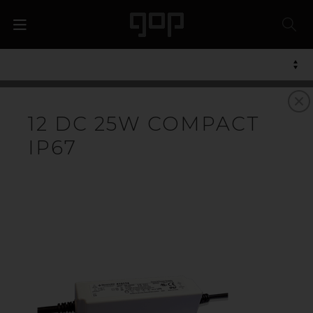
12 DC 25W COMPACT
IP67
LED
Høykvalitets LED-belysning fra amerikanske SloanLED.
LED-applikasjonen er spesielt utviklet for belysning av
skilter, fasadebelysning og annen grafisk
kommunikasjon. Vi har også et komplett program for
utvendig og innvendig belysning av bensinstasjoner.