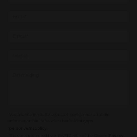
Ved å sende inn dette skjemaet, godkjenner du at din
informasjon blir behandlet i henhold til
gops
personvernspolicy.
This site is protected by reCAPTCHA and the Google
Privacy