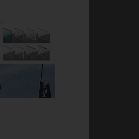
der navnet Plexiglas.
ater fremstilles på to
 ekstruder. Akrylplater
ryl helt fargeløs, men
irkulerbar.
AKRYL PLAST
okst seg så sterkt at
 av PLEXIGLAS® er fra
e, der gop har
og distribuerer akryl