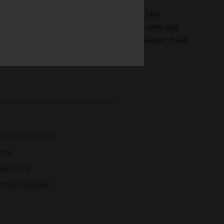
 som passer til en rekke bruksområder, f.eks.
lplater har bedre tykkelsestoleranser og egner seg
erialet trenger gode bearbeidingsegenskaper, f.eks.
 XT HARD COAT
 GS
 BLOCKS
 FLUORESCENT