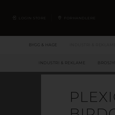
LOGIN STORE
FORHANDLERE
BYGG & HAGE
INDUSTRI & REKLAM
INDUSTRI & REKLAME
BROSJY
A
PLEX
BIRD