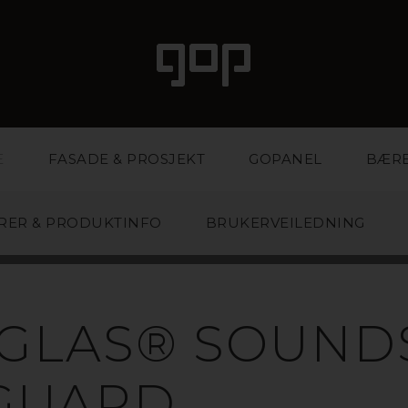
E
FASADE & PROSJEKT
GOPANEL
BÆR
RER & PRODUKTINFO
BRUKERVEILEDNING
KRYL/PLEXIGL
IGLAS® SOUND
GUARD