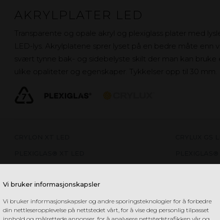
AKRYLPLATER LED
Transparente og opale akryl og plexiglass plater med ly
LED-lys. Akrylplatene sprer lyset på en bedre måte enn va
svært tynne bak- og sidebelyste skilt der man kan bruke e
ulike opaliteter og egenskaper. Tykkelser opp til 30 mm.
CRYLON XT LED
CRYLUX GS 
PLEXIGLAS® XT LED
PLEXIGLAS®
Vi bruker informasjonskapsler
Vi bruker informasjonskapsler og andre sporingsteknologier for å forbedre
din nettleseropplevelse på nettstedet vårt, for å vise deg personlig tilpasset
innhold og målrettede annonser, for å analysere nettstedstrafikken vår og