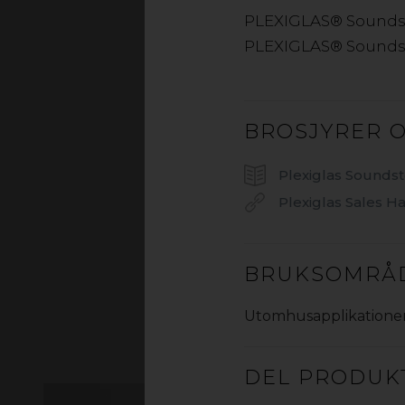
PLEXIGLAS® Sounds
FORD
PLEXIGLAS® Soundst
› Akryl og P
› PLEXIGLAS® plate
BROSJYRER 
Plexiglas Sounds
Plexiglas Sales 
BRUKSOMRÅ
Utomhusapplikatione
DEL PRODUK