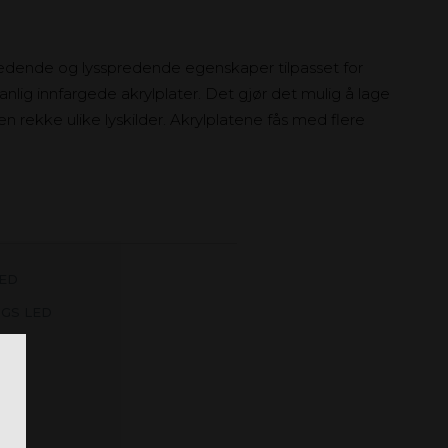
sledende og lysspredende egenskaper tilpasset for
nlig innfargede akrylplater. Det gjør det mulig å lage
n rekke ulike lyskilder. Akrylplatene fås med flere
LED
 GS LED