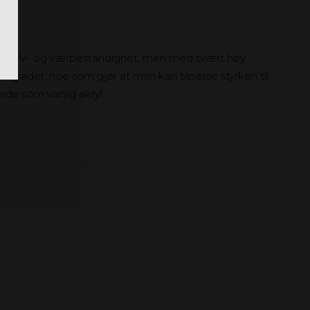
som UV- og værbestandighet, men med svært høy
etsgrader, noe som gjør at man kan tilpasse styrken til
beide som vanlig akryl.