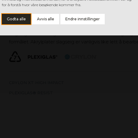
for å forstå hvor våre besøkende kommer fra.
AKRYLPLATER SLAGSEIG
Godta alle
Avvis alle
Endre innstillinger
Akrylplater som kombinerer egenskapene til Akryl XT, 
slagseighet. Det slagfaste materialet fås i ulike slagseigh
formålet. Akrylplater slagseig er vanligvis like lett å bear
CRYLON XT HIGH IMPACT
PLEXIGLAS® RESIST