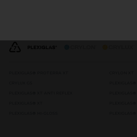
Ekstruderte (XT) og støpte (GS) akryl og plexiglass plater
innredning, skilt og grafiske materialer. Ekstruderte akry
bedre til varmforming. Støpte akrylplater brukes når mat
ved laserskjæring eller mekanisk bearbeiding.
PLEXIGLAS® PROTERRA XT
CRYLON XT
CRYLUX GS
PLEXIGLAS®
PLEXIGLAS® XT ANTI REFLEX
PLEXIGLAS®
PLEXIGLAS® XT
PLEXIGLAS®
PLEXIGLAS® HI-GLOSS
PLEXIGLAS®