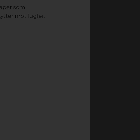
kaper som
AKRYL
tter mot fugler.
per og farger
ekt for skilting og
OG STØPT