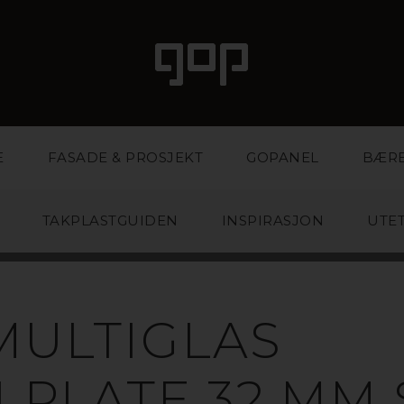
E
FASADE & PROSJEKT
GOPANEL
BÆR
TAKPLASTGUIDEN
INSPIRASJON
UTET
NALPLASTTAK 
MULTIGLAS
ROM, TERRASS
LPLATE 32 MM 