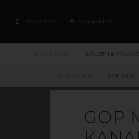
LOGIN STORE
FORHANDLERE
BYGG & HAGE
INDUSTRI & REKLAM
BYGG & HAGE
DOKUMENT
KA
GOP 
UTE
KANA