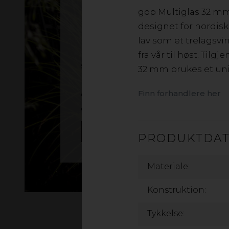
Et smart valg for takoverbygg,
gop Multiglas 32 mm 
pergolaer og enklere uterom som
designet for nordisk
brukes om sommeren. De beskytt
lav som et trelagsv
mot regn og sol, samtidig som de
fra vår til høst. Tilg
slipper gjennom et behagelig lys.
32 mm brukes et unik
Med lavere isolasjonsevne passer
Finn forhandlere her
de best når fokuset er sommerbru
og en lett konstruksjon.
LES MER
PRODUKTDA
Materiale:
Konstruktion:
Tykkelse: