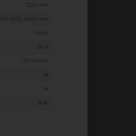
1200 mm
00, 5000, 6000 mm
Sotet
t uansett vær? Med
20 %
l uterom, terrasse,
om den beskytter mot
1,09 W/m2K
vår til sen høst.
Ja
ordisk klima, med høy
Ja
vårt gjennomtenkte
ering som reduserer
15 år
id.
ering i en løsning som
r år.