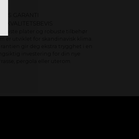
5 ÅRS GARANTI
ET KVALITETSBEVIS
agfaste plater og robuste tilbehør
m er utviklet for skandinavisk klima.
rantien gir deg ekstra trygghet i en
ngsiktig investering for din nye
rrasse, pergola eller uterom.