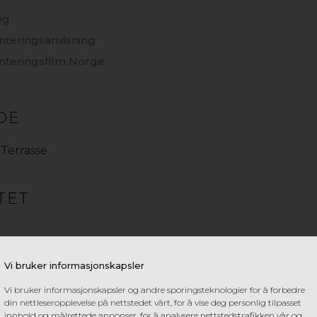
og
nteringsanvisning
GOP UTETAK KATALOG
nteringsfilm Norge
DE
gop Multiglas
,
Terrasse
STERKESTE OG MEST GJENNOMTEN
TET
Vi bruker informasjonskapsler
Vi bruker informasjonskapsler og andre sporingsteknologier for å forbedre
din nettleseropplevelse på nettstedet vårt, for å vise deg personlig tilpasset
innhold og målrettede annonser, for å analysere nettstedstrafikken vår og