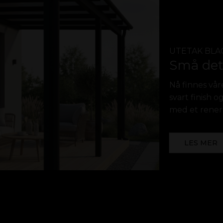
UTETAK BLA
Små detal
Nå finnes vår
svart finish 
med et rener
ial:
len (PP)
LES MER