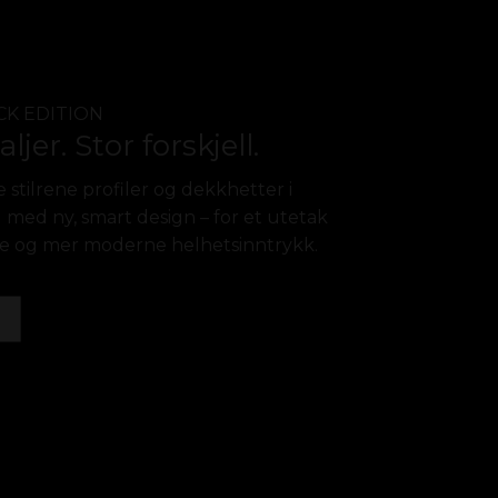
CK EDITION
jer. Stor forskjell.
e stilrene profiler og dekkhetter i
og med ny, smart design – for et utetak
e og mer moderne helhetsinntrykk.