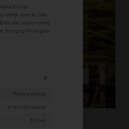
polykarbonat
 U-verdi som er like
r å bruke uterommet
otet. For gop Multiglas
Polykarbonat
M-konstruksjon
32 mm