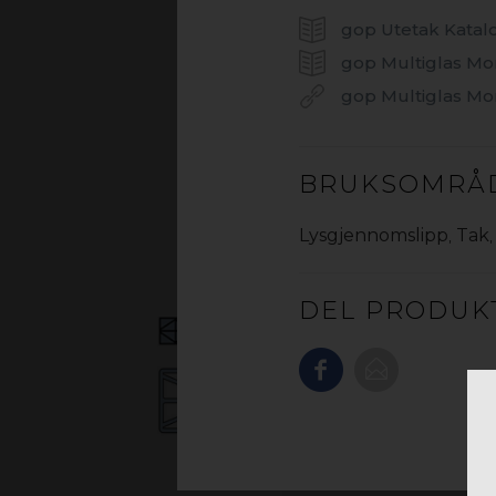
gop Utetak Katal
gop Multiglas Mo
gop Multiglas Mo
BRUKSOMRÅ
Lysgjennomslipp
,
Tak
MARKEDETS 
DEL PRODUK