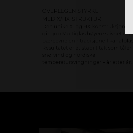
OVERLEGEN STYRKE
MED X/HX-STRUKTUR
Den unike X- og HX-konstruksjonen
gir gop Multiglas høyere stivhet og
bæreevne enn tradisjonell kanalplas
Resultatet er et stabilt tak som tåler
snø, vind og nordiske
temperatursvingninger – år etter år.