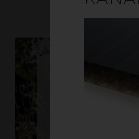
gop Multiglas
SOMMER
U-verdi: ca. 2,5
Kanaltak 10 mm
For sommerens
uteplass