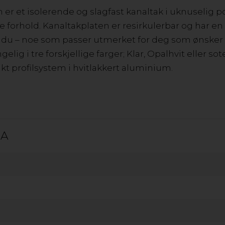
er et isolerende og slagfast kanaltak i uknuselig 
e forhold. Kanaltakplaten er resirkulerbar og har en
er
indu – noe som passer utmerket for deg som ønske
jengelig i tre forskjellige farger; Klar, Opalhvit eller s
t profilsystem i hvitlakkert aluminium.
k
TA