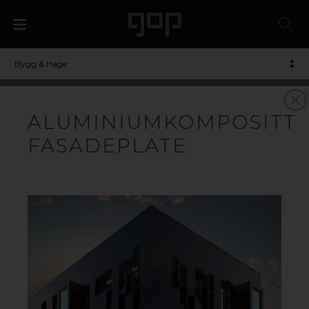
Bygg & Hage
ALUMINIUMKOMPOSITT
FASADEPLATE
BYGGEMATERIALER
Hos gop finner du et stort utvalg av resirkulert plast og
plastplater som er spesialutviklet for bygging.
Byggeplater i plast sparer ofte tid og penger, siden de
er lette, enkle å håndtere og har lang holdbarhet. Alle
materialene våre er av høy standard, og de gjennomgår