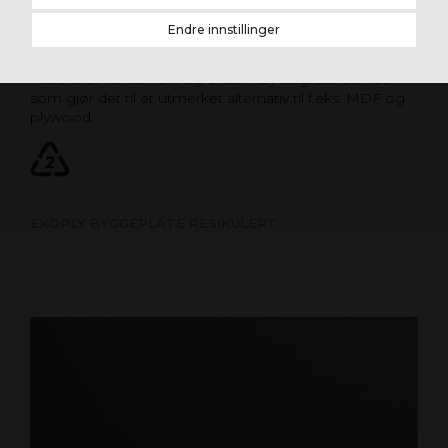
EKOPLY BYGGEPLATE
RESIRKULERT
Endre innstillinger
Plate av 100 % resirkulert polyeten og polypropylen.
Materialet har lav vekt og svært høy slagfasthet, noe
som gjør det til et utmerket alternativ til f.eks. MDF og
plywood.
EKOPLY BYGGEPLATE RESIKULERT