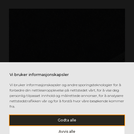
Vi bruker informasjonskapsler
Vi bruker informasjonskapsler og andre sporingsteknologier for å
forbedre din nettleseropplevelse på nettstedet vårt, for å vise deg
personlig tilpasset innhold og målrettede annonser, for å analysere
nettstedstrafikken vår og for å forstå hvor våre besøkende kommer
fra.
Godta alle
Avvis alle