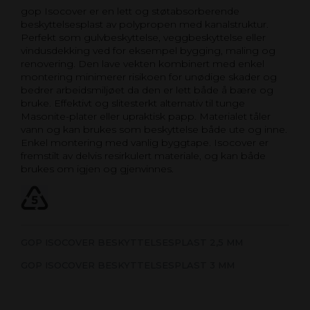
gop Isocover er en lett og støtabsorberende
beskyttelsesplast av polypropen med kanalstruktur.
Perfekt som gulvbeskyttelse, veggbeskyttelse eller
vindusdekking ved for eksempel bygging, maling og
renovering. Den lave vekten kombinert med enkel
montering minimerer risikoen for unødige skader og
bedrer arbeidsmiljøet da den er lett både å bære og
bruke. Effektivt og slitesterkt alternativ til tunge
Masonite-plater eller upraktisk papp. Materialet tåler
vann og kan brukes som beskyttelse både ute og inne.
Enkel montering med vanlig byggtape. Isocover er
fremstilt av delvis resirkulert materiale, og kan både
brukes om igjen og gjenvinnes.
GOP ISOCOVER BESKYTTELSESPLAST 2,5 MM
GOP ISOCOVER BESKYTTELSESPLAST 3 MM