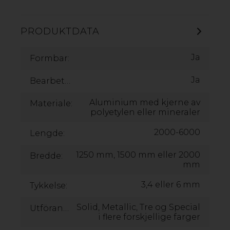
PRODUKTDATA
Ja
Formbar:
NEULAR - NYHET!
Ja
Oppdag Neular – et bærekraftig og vedlikeholdsfritt
Bearbetningsbar:
alternativ til tre. Våre planker, lekter og stolper motstår
fukt, mugg og kjemikalier uten å råtne. Laget av 100 %
Aluminium med kjerne av
Materiale:
resirkulert plastavfall uten PVC, er de både økonomisk
polyetylen eller mineraler
fordelaktige og et bedre valg fra et
bærekraftsperspektiv. Neular kan bearbeides som tre,
2000-6000
Lengde:
noe som gir enkel håndtering og fleksibilitet i dine
prosjekter.
1250 mm, 1500 mm eller 2000
Bredde:
mm
NEULAR
3,4 eller 6 mm
Tykkelse:
Solid, Metallic, Tre og Special
Utföranden:
i flere forskjellige farger