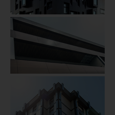
grundige kvalitetskontroller, slik at du kan være trygg
på at du får høy kvalitet.
FINN FORHANDLERE HER