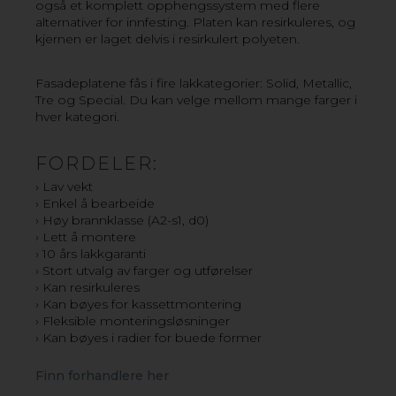
også et komplett opphengssystem med flere
RODECA FASADESYSTEM KANALPLAST
alternativer for innfesting. Platen kan resirkuleres, og
kjernen er laget delvis i resirkulert polyeten.
ALUMINIUMKOMPOSITT FASADEPLATE
Fasadeplatene fås i fire lakkategorier: Solid, Metallic,
Tre og Special. Du kan velge mellom mange farger i
hver kategori.
FORDELER:
› Lav vekt
› Enkel å bearbeide
› Høy brannklasse (A2-s1, d0)
› Lett å montere
› 10 års lakkgaranti
› Stort utvalg av farger og utførelser
› Kan resirkuleres
› Kan bøyes for kassettmontering
› Fleksible monteringsløsninger
› Kan bøyes i radier for buede former
Finn forhandlere her