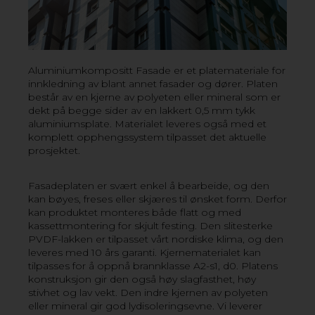
Aluminiumkompositt Fasade er et platemateriale for
innkledning av blant annet fasader og dører. Platen
består av en kjerne av polyeten eller mineral som er
dekt på begge sider av en lakkert 0,5 mm tykk
aluminiumsplate. Materialet leveres også med et
FASADEPLATER
komplett opphengssystem tilpasset det aktuelle
prosjektet.
I vårt sortiment av komplette fasadesystemer for både
private og kommersielle bygninger finner du kanalplast
for lysgjennomslipp, høytrykkslaminat og
Fasadeplaten er svært enkel å bearbeide, og den
aluminiumskompositt. Uansett hvilket materiale du
kan bøyes, freses eller skjæres til ønsket form. Derfor
velger, garanterer vi høy kvalitet og et variert utvalg
kan produktet monteres både flatt og med
med fokus på design og store muligheter når det
kassettmontering for skjult festing. Den slitesterke
gjelder visuelle uttrykk.
PVDF-lakken er tilpasset vårt nordiske klima, og den
leveres med 10 års garanti. Kjernematerialet kan
tilpasses for å oppnå brannklasse A2-s1, d0. Platens
EXOLON PANEL FASADESYSTEM KANALPLAST
konstruksjon gir den også høy slagfasthet, høy
stivhet og lav vekt. Den indre kjernen av polyeten
MAX COMPACT EXTERIOR HØYTRYKKSLAMINAT
eller mineral gir god lydisoleringsevne. Vi leverer
HPL