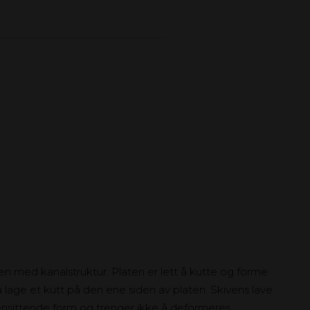
n med kanalstruktur. Platen er lett å kutte og forme
 lage et kutt på den ene siden av platen. Skivens lave
ensittende form og trenger ikke å deformeres.