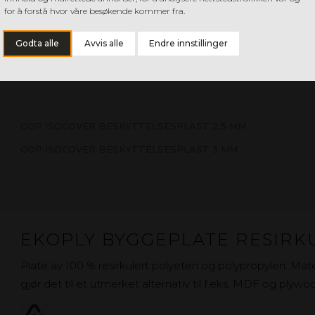
for å forstå hvor våre besøkende kommer fra.
papp. Materialet tåler vann og kan brukes som beskytte
byggtape. Isocover er fremstilt av delvis resirkulert mat
Godta alle
Avvis alle
Endre innstillinger
GOP ISOCOVER BESKYTTELSESPLAST 2,5 MM
GOP ISOCOVER BESKYTTELSESPLAST 3 MM
EKOPLY BYGGEPLATE RESIRK
Plate av 100 % resirkulert polyeten og polypropylen. Mate
gjør det til et utmerket alternativ til f.eks. MDF og plywo