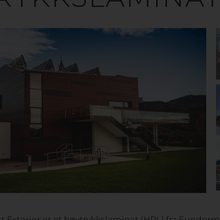
YGGEMATERIAL
stort utvalg av resirkulert plast og plastplater som 
Exterior er et høytrykkslaminat (HPL) fra Funder