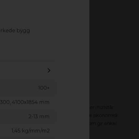
T EXTERIOR
LAMINAT HPL
KOMPOSITT FASADEPLATE
erkede bygg
100+
1300, 4100x1854 mm
tiv til tre. Våre planker, lekter og stolper motstår
esirkulert plastavfall uten PVC, er de både økonomisk
2-13 mm
v. Neular kan bearbeides som tre, noe som gir enkel
1,45 kg/mm/m2