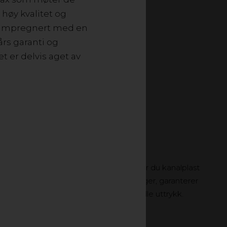
, enkle å håndtere og
 høy kvalitet og
 gjennomgår grundige
og impregnert med en
kvalitet.
rs garanti og
t er delvis aget av
rivate og kommersielle bygninger finner du kanalplast
sitt. Uansett hvilket materiale du velger, garanterer
g store muligheter når det gjelder visuelle uttrykk.