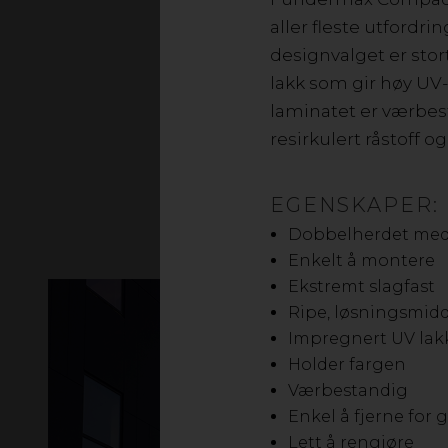
bygging. Byggeplater
aller fleste utfordr
har lang holdbarhet
designvalget er stor
kvalitet
lakk som gir høy UV
laminatet er værbest
resirkulert råstoff o
EGENSKAPER:
Dobbelherdet med 
Enkelt å montere
Ekstremt slagfast
Ripe, løsningsmid
Impregnert UV lakk
Holder fargen
Værbestandig
Enkel å fjerne for gr
Lett å rengjøre