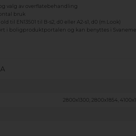
EXOLON PANEL FASADESYSTEM
MAX COMPAC
 og valg av overflatebehandling
KANALPLAST
HØYTRYKKS
ontal bruk
RODECA FASADESYSTEM KANALPLAST
ALUMINIUM
d til EN13501 til B-s2, d0 eller A2-s1, d0 (m.Look)
ørt i boligproduktportalen og kan benyttes i Svanem
TA
NEULAR - NYHET!
2800x1300, 2800x1854, 4100x
Oppdag Neular – et bærekraftig og vedlikeholdsfritt alterna
fukt, mugg og kjemikalier uten å råtne. Laget av 100 % r
fordelaktige og et bedre valg fra et bærekraftsperspekti
håndtering og fleksibilitet i dine prosjekter.