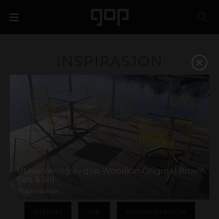
INSPIRASJON
Plast er et materiale med særpreg og attraksjonskraft.
Et favorittmateriale for designere, arkitekter, butikkjeder
og eventbyråer. Vi har kunnskapen og erfaringen som
skal til for å hjelpe deg med å velge riktig materiale og
på den måten styrke bedriften din. Finn inspirasjon i
galleriet nedenfor, eller kontakt oss for hjelp til å finne
frem.
VIS ALLE
DESIGN OG INNREDNING
Uteservering av gop Woodlon Original Brown,
Salt & Sill
AGRI OG LANDBRUK
SKILT OG REKLAME
Til produktet
UTERUM
TAK
LYSTRANSMISJON