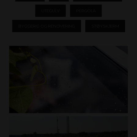
UTEGULV
PERGOLA
BYGGERIG OG RENOVERING
STØYSKJERM