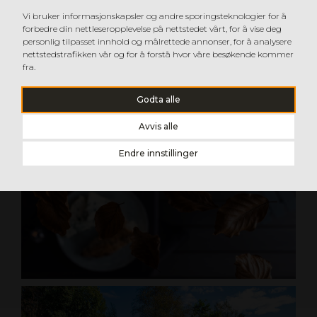
Vi bruker informasjonskapsler og andre sporingsteknologier for å
forbedre din nettleseropplevelse på nettstedet vårt, for å vise deg
personlig tilpasset innhold og målrettede annonser, for å analysere
nettstedstrafikken vår og for å forstå hvor våre besøkende kommer
fra.
Godta alle
Avvis alle
Endre innstillinger