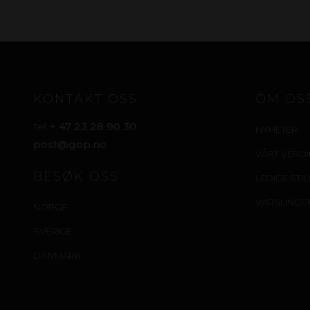
KONTAKT OSS
OM OS
+ 47 23 28 90 30
Tel:
NYHETER
post@gop.no
VÅRT VERD
BESØK OSS
LEDIGE STI
VARSLINGS
NORGE
SVERIGE
DANMARK