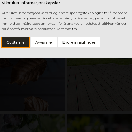
Vi bruker informasjonskapsler
Vi bruker informasjonskapsler og andre sporingsteknologier for å forbedre
din nettleseropplevelse på nettstedet vårt, for å vise deg personlig tilpasset
innhold og målrettede annonser, for å analysere nettstedstrafikken vår og
for å forstå hvor våre besøkende kommer fra.
Godta alle
Avvis alle
Endre innstillinger