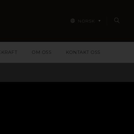
NORSK
EKRAFT
OM OSS
KONTAKT OSS
iale for designere,
m skal til for å hjelpe
 Finn inspirasjon i