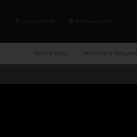
LOGIN STORE
FORHANDLERE
BYGG & HAGE
INDUSTRI & REKLAM
Plast er et materi
arkitekter, butikkjede
deg med å velge ri