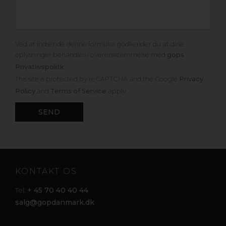
Ved at indsende denne formular godkender du at dine
oplysninger behandles i overensstemmelse med
gops
Privatlivspolitk
.
This site is protected by reCAPTCHA and the Google
Privacy
Policy
and
Terms of Service
apply.
KONTAKT OS
+ 45 70 40 40 44
Tel:
salg@gopdanmark.dk