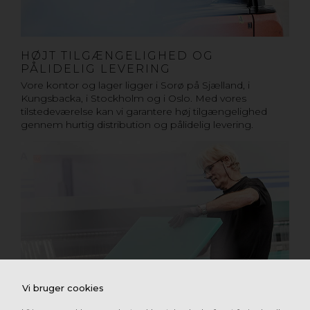
HØJT TILGÆNGELIGHED OG
PÅLIDELIG LEVERING
Vore kontor og lager ligger i Sorø på Sjælland, i
Kungsbacka, i Stockholm og i Oslo. Med vores
tilstedeværelse kan vi garantere høj tilgængelighed
gennem hurtig distribution og pålidelig levering.
Vi bruger cookies