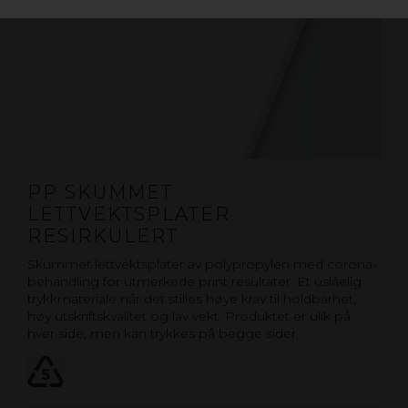
PP SKUMMET
LETTVEKTSPLATER
RESIRKULERT
Skummet lettvektsplater av polypropylen med corona-
behandling for utmerkede print resultater. Et uslåelig
trykkmateriale når det stilles høye krav til holdbarhet,
høy utskriftskvalitet og lav vekt. Produktet er ulik på
hver side, men kan trykkes på begge sider.