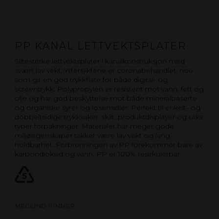
PP KANAL LETTVEKTSPLATER
Slitesterke lettvektsplater i kanalkonstruksjon med
svært lav vekt. Yttersjiktene er coronabehandlet, noe
som gir en god trykkflate for både digital- og
screentrykk. Polypropylen er resistent mot vann, fett og
olje og har god beskyttelse mot både mineralbaserte
og organiske syrer og løsemidler. Perfekt til enkelt- og
dobbeltsidige trykksaker, skilt, produktdisplayer og ulike
typer forpakninger. Materialet har meget gode
miljøegenskaper takket være lav vekt og lang
holdbarhet. Forbrenningen av PP forekommer bare av
karbondioksid og vann. PP er 100% resirkulerbar.
MEGLING PINNER