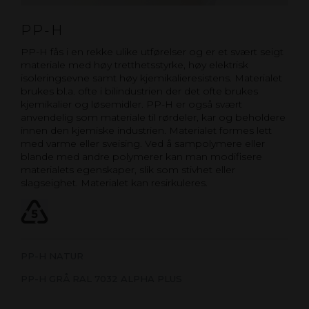
PP-H
PP-H fås i en rekke ulike utførelser og er et svært seigt
materiale med høy tretthetsstyrke, høy elektrisk
isoleringsevne samt høy kjemikalieresistens. Materialet
brukes bl.a. ofte i bilindustrien der det ofte brukes
kjemikalier og løsemidler. PP-H er også svært
anvendelig som materiale til rørdeler, kar og beholdere
innen den kjemiske industrien. Materialet formes lett
med varme eller sveising. Ved å sampolymere eller
blande med andre polymerer kan man modifisere
materialets egenskaper, slik som stivhet eller
slagseighet. Materialet kan resirkuleres.
PP-H NATUR
PP-H GRÅ RAL 7032 ALPHA PLUS