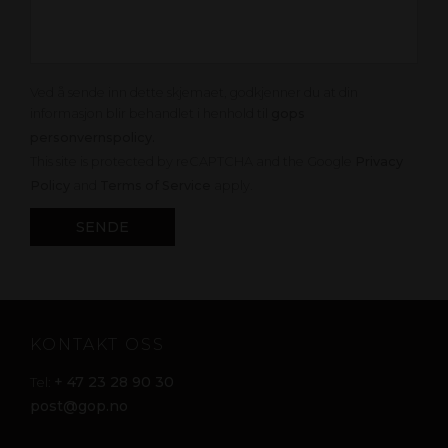
Ved å sende inn dette skjemaet, godkjenner du at din
informasjon blir behandlet i henhold til
gops
personvernspolicy.
This site is protected by reCAPTCHA and the Google
Privacy
Policy
and
Terms of Service
apply.
KONTAKT OSS
+ 47 23 28 90 30
Tel:
post@gop.no