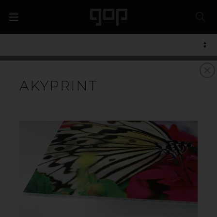
POLYPROPEN
AKYPRINT
Polypropen, PP, er en slagfast plast som i
grunnutførelsen er svakt melkehvit, men som kan
innfarges i et ubegrenset antall farger. Materialet er
egnet for trykk, og da anbefales coronabehandlet
overflate for best mulig resultat. Siden polypropen
enkelt kan stanses og brettes, brukes det ofte til
emballasje og forskjellig reklame. Materialet kan
resirkuleres.
Vårt brede utvalg av lettvektsplater av PP plast er
spesialutviklet for å møte etterspørselen etter
bærekraftige alternativer av materialer til reklame og
trykksaker.