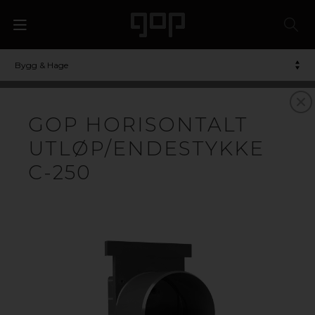
Bygg & Hage
GOP HORISONTALT
UTLØP/ENDESTYKKE
C-250
DRENERINGSRENNE
gop Dreneringsrenne er et høyeffektivt og estetisk
tiltalende avvanningssystem som fjerner store mengder
vann, og som egner seg utmerket for eksempel foran
garasjen og på terrassen. gop Dreneringsrenne består
av et system av lettmonterte deler og er beregnet for