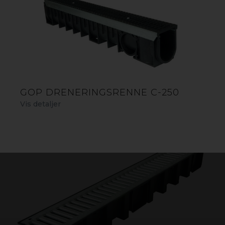
GOP SANDFELLE A-15/B-125
GOP SANDFELLE C-250
GOP VERTIKALT UTLØP/ENDESTYKKE A15
GOP LØVNETT A-15/B-125
GOP DRENERINGSRENNE C-250
Vis detaljer