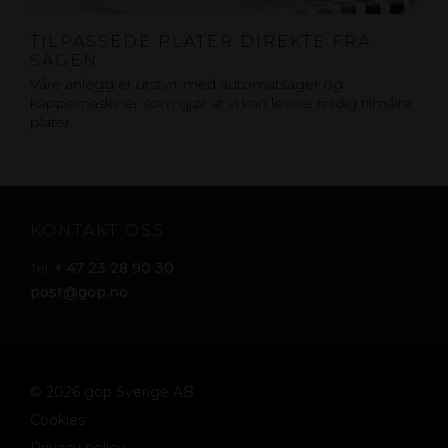
TILPASSEDE PLATER DIREKTE FRA
SAGEN
Våre anlegg er utstyrt med automatsager og
kappemaskiner som gjør at vi kan levere ferdig tilmålte
plater.
KONTAKT OSS
+ 47 23 28 90 30
Tel:
post@gop.no
© 2026 gop Sverige AB
Cookies
Privacy policy