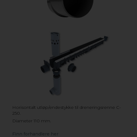
overflater med gangtrafikk og enkeltstående, lette
kjøretøy. Dessuten har den en låsemekanisme med et
not og fjærsystem, somgjør installasjonen enda
enklere. Du kan velge om du vil kople rennen til et
vertikalt eller horisontalt utløp. Dreneringsrennene er
CE-merket og oppfyller belastningsklasse A15, EN 1433;
B125, EN 1433 samt C250.
FINN FORHANDLERE HER
Horisontalt utløp/endestykke til dreneringsrenne C-
250.
Diameter 110 mm.
Finn forhandlere her