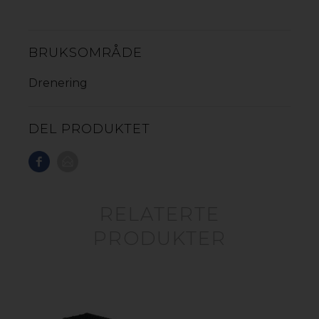
BRUKSOMRÅDE
Drenering
TILBEHØR DRENERINGSRENNE
DEL PRODUKTET
GOP RIST DRENERINGSRENNE A-15 GALVANISERT
STÅL
GOP RIST DRENERINGSRENNE B-125 STØPEJERN
GOP RIST DRENERINGSRENNE C-250 STØPEJERN
RELATERTE
GOP SKRUESETT A-15 GALVANISERT STÅL
PRODUKTER
GOP HORISONTALT UTLØP/ENDESTYKKE A-15/B-125
GOP HORISONTALT UTLØP/ENDESTYKKE C-250
GOP VERTIKALT UTLØP/ENDESTYKKE A-15/B-125/C-
250