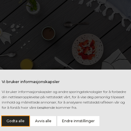
Vi bruker informasjonskapsler
Vi bruker informasjonskapsler og andre sporingsteknologier for å forbedre
din nettleseropplevelse på nettstedet vårt, for å vise deg personlig tilpasset
innhold og målrettede annonser, for å analysere nettstedstrafikken vår og
for å forstå hvor våre besøkende kommer fra.
Godta alle
Avvis alle
Endre innstillinger
en og leverer varer og tilbyr vår service som vanlig fra våre 