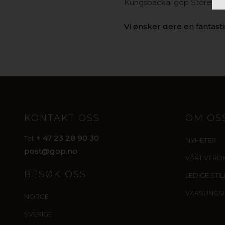
Kungsbacka. gop Store er å
Vi ønsker dere en fantas
KONTAKT OSS
OM OS
+ 47 23 28 90 30
Tel:
NYHETER
post@gop.no
VÅRT VERD
BESØK OSS
LEDIGE STI
VARSLINGS
NORGE
SVERIGE