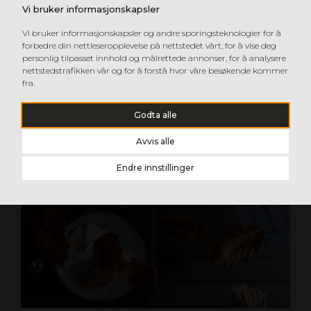
Vi bruker informasjonskapsler
Vi bruker informasjonskapsler og andre sporingsteknologier for å
forbedre din nettleseropplevelse på nettstedet vårt, for å vise deg
personlig tilpasset innhold og målrettede annonser, for å analysere
nettstedstrafikken vår og for å forstå hvor våre besøkende kommer
fra.
Godta alle
Avvis alle
Endre innstillinger