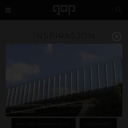
INSPIRASJON
Plast er et materiale med særpreg og attraksjonskraft.
Et favorittmateriale for designere, arkitekter, butikkjeder
og eventbyråer. Vi har kunnskapen og erfaringen som
skal til for å hjelpe deg med å velge riktig materiale og
på den måten styrke bedriften din. Finn inspirasjon i
galleriet nedenfor, eller kontakt oss for hjelp til å finne
frem.
VIS ALLE
TAK
LYSTRANSMISJON
Støyskjerming Plexiglas Soundstop
UTEGULV
PERGOLA
Til produktet
BYGGERIG OG RENOVERING
STØYSKJERM