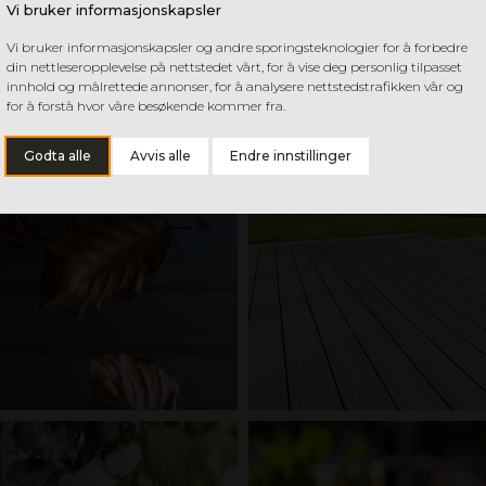
Vi bruker informasjonskapsler
Vi bruker informasjonskapsler og andre sporingsteknologier for å forbedre
din nettleseropplevelse på nettstedet vårt, for å vise deg personlig tilpasset
innhold og målrettede annonser, for å analysere nettstedstrafikken vår og
for å forstå hvor våre besøkende kommer fra.
Godta alle
Avvis alle
Endre innstillinger