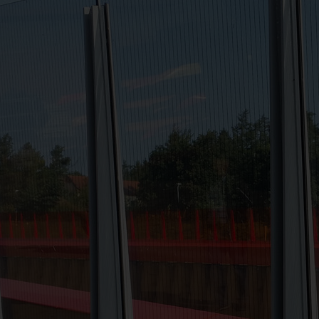
eriet nedenfor, eller kontakt oss for hjelp til å finne 
 INNREDNING
AGRI OG LANDBRUK
SKILT OG REKLAM
UTEGULV
PERGOLA
BYGGERIG OG RENOVERING