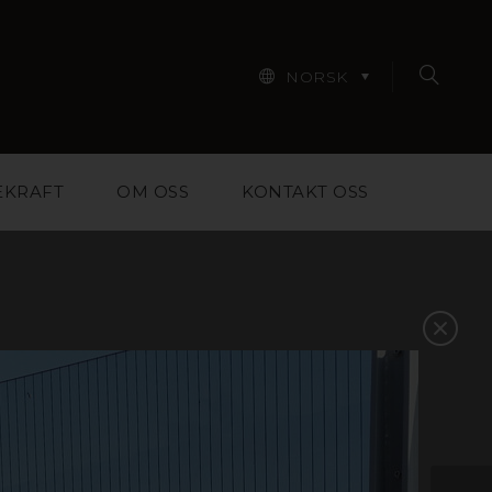
NORSK
EKRAFT
OM OSS
KONTAKT OSS
iale for designere,
m skal til for å hjelpe
 Finn inspirasjon i