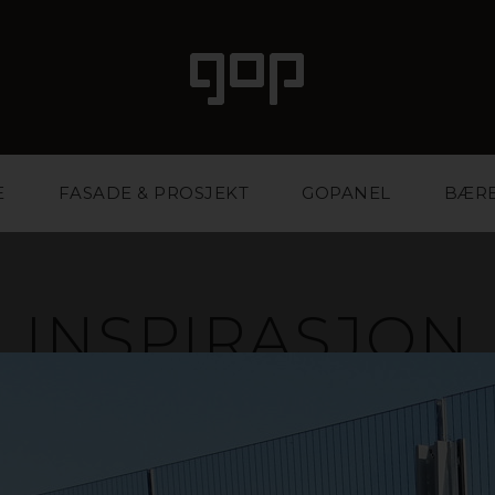
E
FASADE & PROSJEKT
GOPANEL
BÆR
INSPIRASJON
ale med særpreg og attraksjonskraft. Et favorittmater
r og eventbyråer. Vi har kunnskapen og erfaringen so
ktig materiale og på den måten styrke bedriften din.