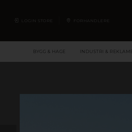
LOGIN STORE
FORHANDLERE
BYGG & HAGE
INDUSTRI & REKLAM
Plast er et materi
arkitekter, butikkjede
deg med å velge ri