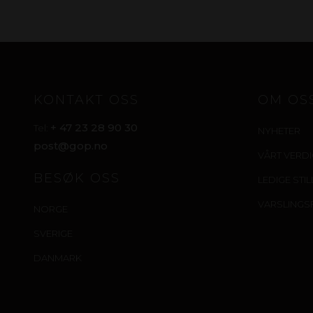
KONTAKT OSS
OM OS
+ 47 23 28 90 30
Tel:
NYHETER
post@gop.no
VÅRT VERD
BESØK OSS
LEDIGE STI
VARSLINGS
NORGE
SVERIGE
DANMARK