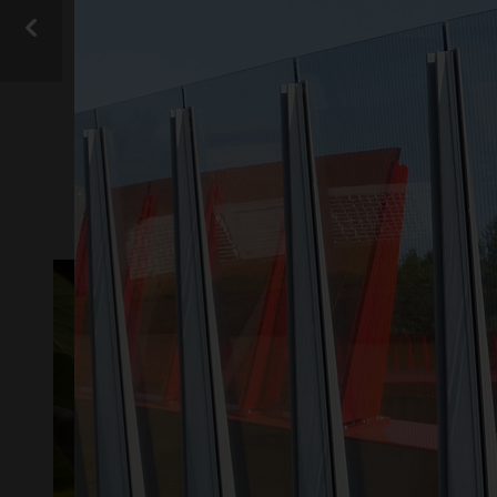
gall
VIS ALLE
DESIGN OG
LYSTRANSMISJON