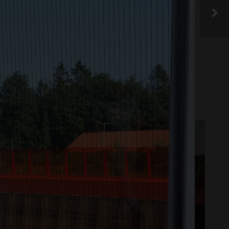
frem.
E
UTERUM
TAK
STØYSKJERM