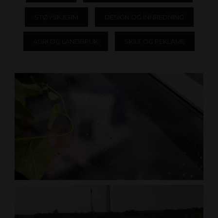
STØYSKJERM
DESIGN OG INNREDNING
AGRI OG LANDBRUK
SKILT OG REKLAME