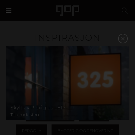
INSPIRASJON
Plast er et materiale med særpreg og attraksjonskraft.
Et favorittmateriale for designere, arkitekter, butikkjeder
og eventbyråer. Vi har kunnskapen og erfaringen som
skal til for å hjelpe deg med å velge riktig materiale og
på den måten styrke bedriften din. Finn inspirasjon i
galleriet nedenfor, eller kontakt oss for hjelp til å finne
frem.
VIS ALLE
UTERUM
TAK
Skylt av Plexiglas LED
Till produkten
LYSTRANSMISJON
UTEGULV
PERGOLA
BYGGERIG OG RENOVERING