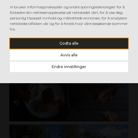
Vi bruker informasjonskapsler og andre sporingsteknologier for å
forbedre din nettleseropplevelse på nettstedet vårt, for å vise deg
personlig tilpasset innhold og målrettede annonser, for å analysere
nettstedstrafikken vår og for å forstå hvor våre besøkende kommer
fra.
Godta alle
Avvis alle
Endre innstillinger