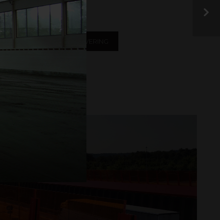
frem.
BYGGERIG OG RENOVERING
KILT OG REKLAME