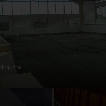
eriet nedenfor, eller kontakt oss for hjelp til å finne 
TAK
LYSTRANSMISJON
UTEGULV
PERGOLA
DESIGN OG INNREDNING
AGRI OG LANDBRUK
S
ipp stall