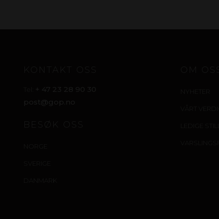
KONTAKT OSS
OM OS
+ 47 23 28 90 30
Tel:
NYHETER
post@gop.no
VÅRT VERD
BESØK OSS
LEDIGE STI
VARSLINGS
NORGE
SVERIGE
DANMARK