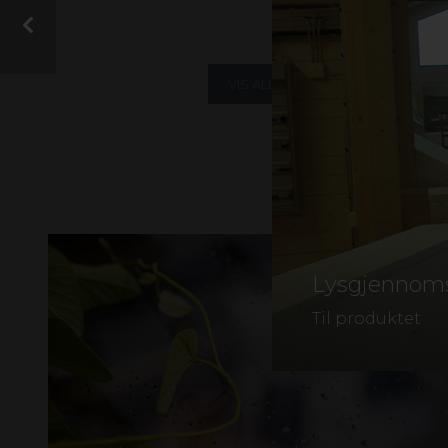
gall
VIS ALLE
UTERUM
STØYSKJERM
Lysgjennomsl
Til produktet