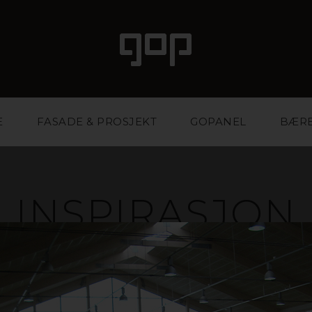
E
FASADE & PROSJEKT
GOPANEL
BÆR
INSPIRASJON
ale med særpreg og attraksjonskraft. Et favorittmater
r og eventbyråer. Vi har kunnskapen og erfaringen so
ktig materiale og på den måten styrke bedriften din.