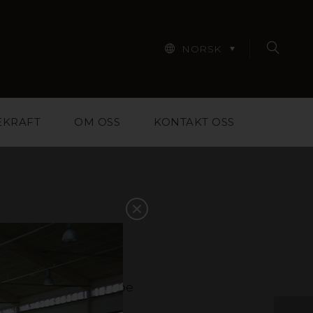
NORSK
EKRAFT
OM OSS
KONTAKT OSS
iale for designere,
m skal til for å hjelpe
 Finn inspirasjon i