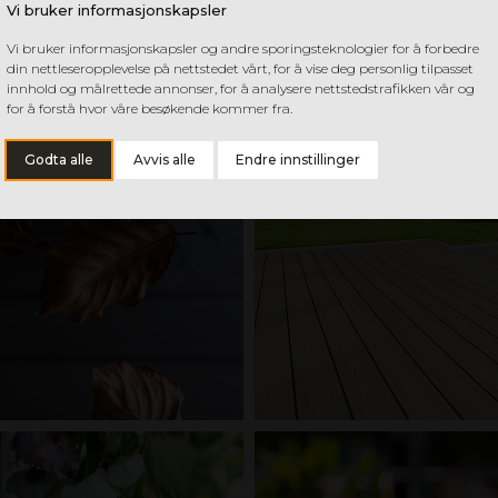
Vi bruker informasjonskapsler
Vi bruker informasjonskapsler og andre sporingsteknologier for å forbedre
din nettleseropplevelse på nettstedet vårt, for å vise deg personlig tilpasset
innhold og målrettede annonser, for å analysere nettstedstrafikken vår og
for å forstå hvor våre besøkende kommer fra.
Godta alle
Avvis alle
Endre innstillinger