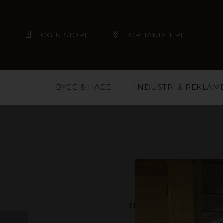
LOGIN STORE
FORHANDLERE
BYGG & HAGE
INDUSTRI & REKLAM
Plast er et materi
arkitekter, butikkjede
deg med å velge ri