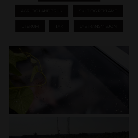
AGRI OG LANDBRUK
SKILT OG REKLAME
UTERUM
TAK
LYSTRANSMISJON