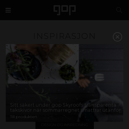
INSPIRASJON
Plast er et materiale med særpreg og attraksjonskraft.
Et favorittmateriale for designere, arkitekter, butikkjeder
og eventbyråer. Vi har kunnskapen og erfaringen som
skal til for å hjelpe deg med å velge riktig materiale og
på den måten styrke bedriften din. Finn inspirasjon i
galleriet nedenfor, eller kontakt oss for hjelp til å finne
frem.
VIS ALLE
UTEGULV
PERGOLA
Sitt säkert under gop Skyroofs transparenta
takskivor när sommarregnet smattrar utanför
BYGGERIG OG RENOVERING
STØYSKJERM
Till produkten
DESIGN OG INNREDNING