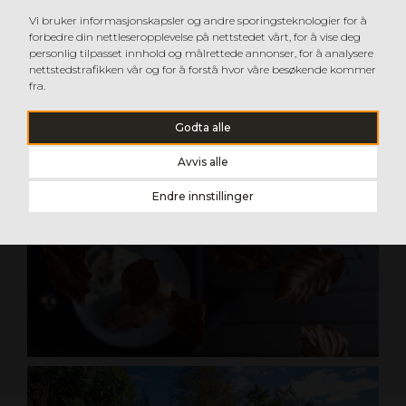
Vi bruker informasjonskapsler og andre sporingsteknologier for å
forbedre din nettleseropplevelse på nettstedet vårt, for å vise deg
personlig tilpasset innhold og målrettede annonser, for å analysere
nettstedstrafikken vår og for å forstå hvor våre besøkende kommer
fra.
Godta alle
Avvis alle
Endre innstillinger