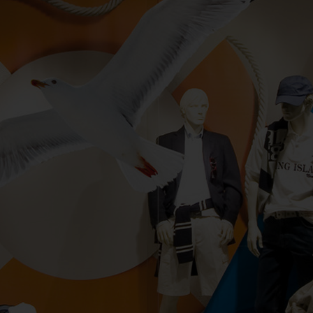
eriet nedenfor, eller kontakt oss for hjelp til å finne 
ANSMISJON
UTEGULV
PERGOLA
BYGGERIG O
NNREDNING
AGRI OG LANDBRUK
SKILT OG REKLAME