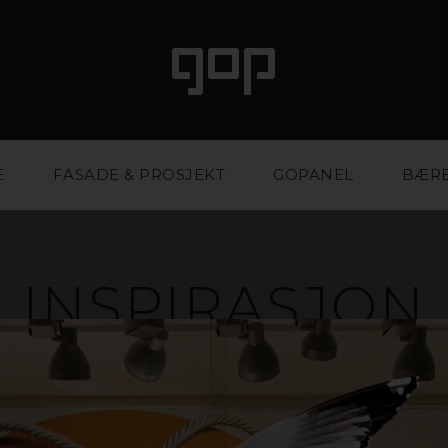
E
FASADE & PROSJEKT
GOPANEL
BÆR
INSPIRASJON
ale med særpreg og attraksjonskraft. Et favorittmater
r og eventbyråer. Vi har kunnskapen og erfaringen so
ktig materiale og på den måten styrke bedriften din.