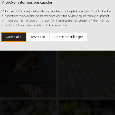
Vi bruker informasjonskapsler
Vi bruker informasjonskapsler og andre sporingsteknologier for å forbedre
din nettleseropplevelse på nettstedet vårt, for å vise deg personlig tilpasset
innhold og målrettede annonser, for å analysere nettstedstrafikken vår og
for å forstå hvor våre besøkende kommer fra.
Godta alle
Avvis alle
Endre innstillinger