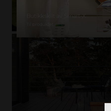
Butikkskilt av Smart-X
Til produktet