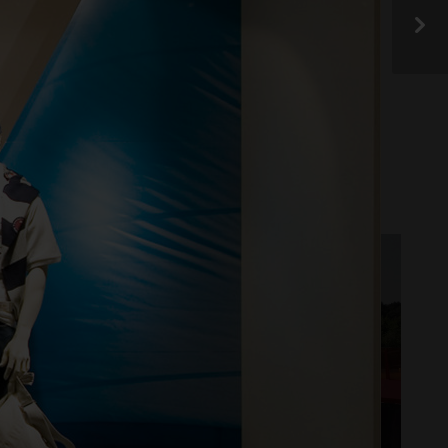
frem.
G RENOVERING
STØYSKJERM
UTERUM