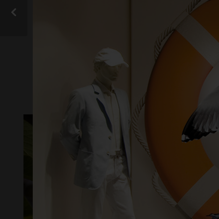
gall
VIS ALLE
TAK
LYSTR
DESIGN OG I