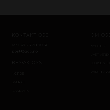
KONTAKT OSS
OM OS
+ 47 23 28 90 30
Tel:
NYHETER
post@gop.no
VÅRT VERD
BESØK OSS
LEDIGE STI
VARSLINGS
NORGE
SVERIGE
DANMARK