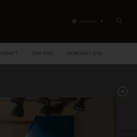
NORSK
EKRAFT
OM OSS
KONTAKT OSS
iale for designere,
m skal til for å hjelpe
 Finn inspirasjon i