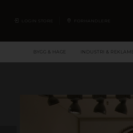
LOGIN STORE
FORHANDLERE
BYGG & HAGE
INDUSTRI & REKLAM
Plast er et materi
arkitekter, butikkjede
deg med å velge ri