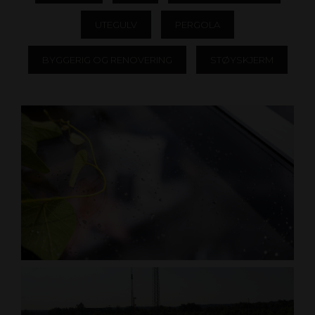
UTEGULV
PERGOLA
BYGGERIG OG RENOVERING
STØYSKJERM