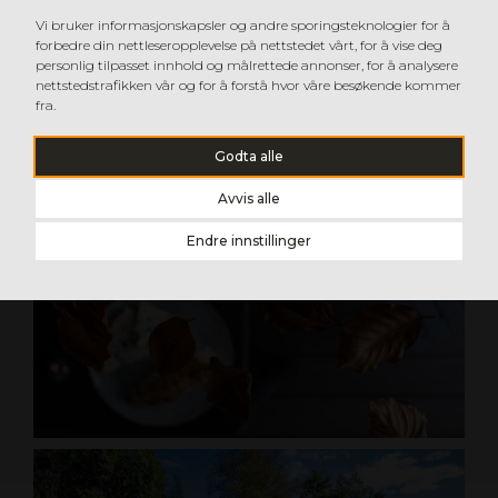
Vi bruker informasjonskapsler og andre sporingsteknologier for å
forbedre din nettleseropplevelse på nettstedet vårt, for å vise deg
personlig tilpasset innhold og målrettede annonser, for å analysere
nettstedstrafikken vår og for å forstå hvor våre besøkende kommer
fra.
Godta alle
Avvis alle
Endre innstillinger