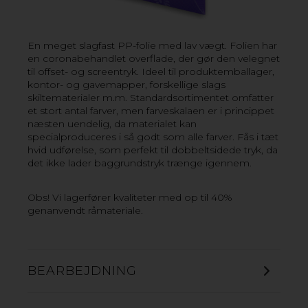
En meget slagfast PP-folie med lav vægt. Folien har
en coronabehandlet overflade, der gør den velegnet
PP BOBLE LETVÆGTSPLADER
til offset- og screentryk. Ideel til produktemballager,
kontor- og gavemapper, forskellige slags
Sandwichplade med tre lag polypropylen: Et
skiltematerialer m.m. Standardsortimentet omfatter
termoformet midterlag og to massive plader som
et stort antal farver, men farveskalaen er i princippet
yderlag. Pladen får sin lethed og stivhed fra kernens
næsten uendelig, da materialet kan
bobler. Materialet er stærkt og meget
specialproduceres i så godt som alle farver. Fås i tæt
modstandsdygtigt over for fugt. Materialets plane og
hvid udførelse, som perfekt til dobbeltsidede tryk, da
corona-behandlede overflader har udmærkede
det ikke lader baggrundstryk trænge igennem.
trykegenskaber og passer perfekt til enkelt- og
dobbeltsidede applikationer, der kræver lav vægt og
Obs! Vi lagerfører kvaliteter med op til 40%
lang holdbarhed. Letvægtsplader med meget gode
genanvendt råmateriale.
miljøegenskaber takket være dens lave vægt og lange
holdbarhed. Ved forbrænding af PP er restmaterialerne
udelukkende kuldioxid og vand. PP er 100%
genanvendeligt.
BEARBEJDNING