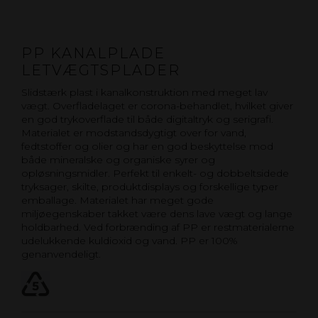
PP KANALPLADE
LETVÆGTSPLADER
Slidstærk plast i kanalkonstruktion med meget lav
vægt. Overfladelaget er corona-behandlet, hvilket giver
en god trykoverflade til både digitaltryk og serigrafi.
Materialet er modstandsdygtigt over for vand,
fedtstoffer og olier og har en god beskyttelse mod
både mineralske og organiske syrer og
opløsningsmidler. Perfekt til enkelt- og dobbeltsidede
tryksager, skilte, produktdisplays og forskellige typer
emballage. Materialet har meget gode
miljøegenskaber takket være dens lave vægt og lange
holdbarhed. Ved forbrænding af PP er restmaterialerne
udelukkende kuldioxid og vand. PP er 100%
genanvendeligt.