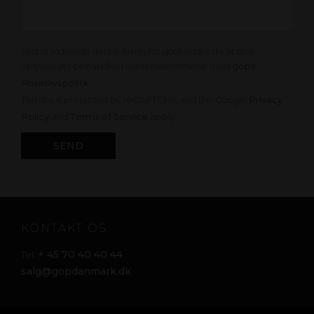
Ved at indsende denne formular godkender du at dine
oplysninger behandles i overensstemmelse med
gops
Privatlivspolitk
.
This site is protected by reCAPTCHA and the Google
Privacy
Policy
and
Terms of Service
apply.
KONTAKT OS
+ 45 70 40 40 44
Tel:
salg@gopdanmark.dk