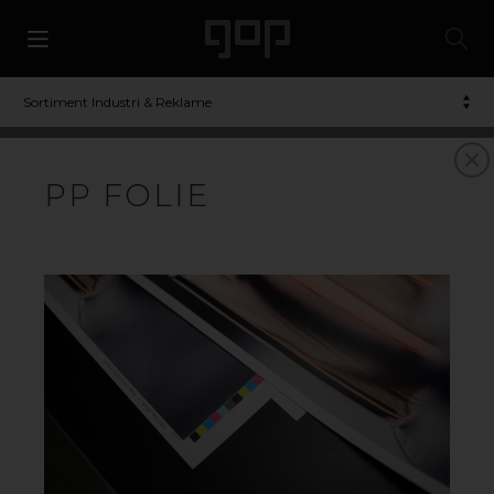
Sortiment Industri & Reklame
POLYPROPYLEN
PP FOLIE
Polypropylen/PP er en slagfast plasttype, som i
basisudførelsen er klar, men som kan indfarves i et
ubegrænset antal farver. Materialet er velegnet til
mange forskellige slags printapplikationer, samtidigt
med at det kan både bøjes og stanses. Ved tryk
anbefales corona-behandlet overflade for de bedste
resultater. Materialet kan genanvendes.
Vores brede udvalg af polypropylen er specielt udviklet
til at imødekomme efterspørgslen af bæredygtige
alternative materialer til reklame og tryksager.