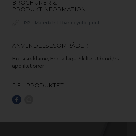
BROCHURER &
AKYLITE 3R REC
PRODUKTINFORMATION
AKYLITE
PP - Materiale til bæredygtig print
AKYPRINT
AKYBOARD
ANVENDELSESOMRÅDER
Butiksreklame
Emballage
Skilte
Udendørs
,
,
,
applikationer
DEL PRODUKTET