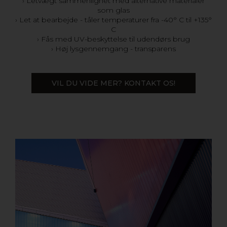
› Letvægt sammenlignet med alternative materialer
som glas
› Let at bearbejde - tåler temperaturer fra -40° C til +135°
C
› Fås med UV-beskyttelse til udendørs brug
› Høj lysgennemgang - transparens
VIL DU VIDE MER? KONTAKT OS!