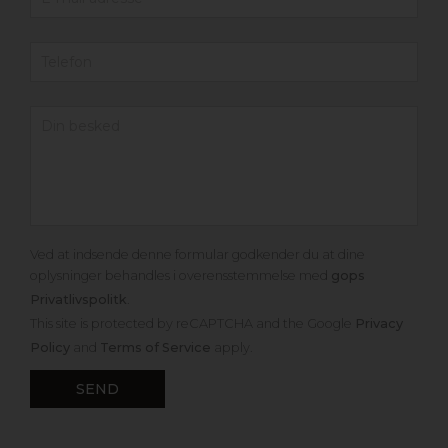
Ved at indsende denne formular godkender du at dine
oplysninger behandles i overensstemmelse med
gops
Privatlivspolitk
.
This site is protected by reCAPTCHA and the Google
Privacy
Policy
and
Terms of Service
apply.