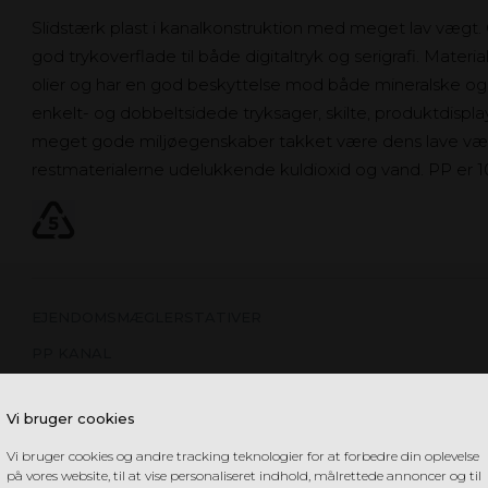
Slidstærk plast i kanalkonstruktion med meget lav vægt. 
god trykoverflade til både digitaltryk og serigrafi. Mater
olier og har en god beskyttelse mod både mineralske og o
enkelt- og dobbeltsidede tryksager, skilte, produktdispla
meget gode miljøegenskaber takket være dens lave væg
restmaterialerne udelukkende kuldioxid og vand. PP er 
EJENDOMSMÆGLERSTATIVER
PP KANAL
Vi bruger cookies
Vi bruger cookies og andre tracking teknologier for at forbedre din oplevelse
på vores website, til at vise personaliseret indhold, målrettede annoncer og til