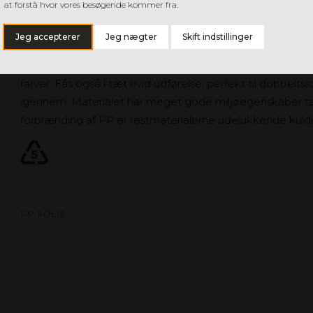
PP FOLIE
at forstå hvor vores besøgende kommer fra.
Slagfast folie med lav egenvægt. Ideel til produktemball
Jeg accepterer
Jeg nægter
Skift indstillinger
skiltematerialer eller som fugtbeskyttelse under hvidevar
men farveskalaen er i princippet næsten uendelig, da mat
farver. Fås også i tæt hvid udførelse, perfekt til dobbelts
igennem. Materialet har meget gode miljøegenskaber t
forbrænding af PP er restmaterialerne udelukkende kuld
PP FOLIE