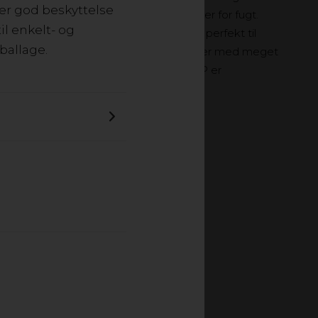
ver god beskyttelse
er stærkt og meget modstandsdygtigt over for fugt.
l enkelt- og
 udmærkede trykegenskaber og passer perfekt til
ballage.
v vægt og lang holdbarhed. Letvægtsplader med meget
nge holdbarhed. Ved forbrænding af PP er
100% genanvendeligt.
LADER GENANVENDT