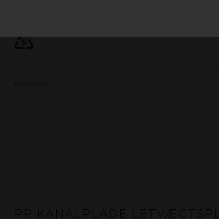
Genanvendeligt skummateriale af polypropylen med coron
Et perfekt valg af printmedie, når der stilles høje krav til 
ECOPRINT
PP KANALPLADE LETVÆGTSP