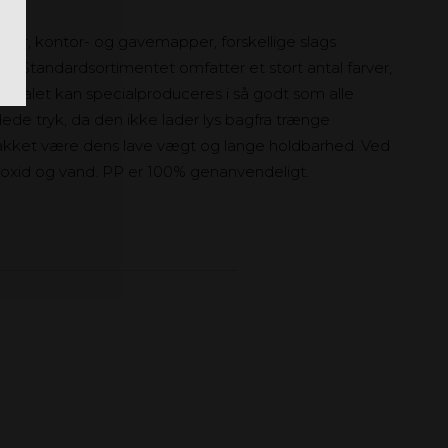
ager, kontor- og gavemapper, forskellige slags
er. Standardsortimentet omfatter et stort antal farver,
erialet kan specialproduceres i så godt som alle
idede tryk, da den ikke lader lys bagfra trænge
akket være dens lave vægt og lange holdbarhed. Ved
ioxid og vand. PP er 100% genanvendeligt.