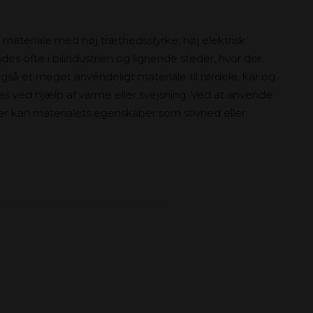
t materiale med høj træthedsstyrke, høj elektrisk
es ofte i bilindustrien og lignende steder, hvor der
så et meget anvendeligt materiale til rørdele, kar og
mes ved hjælp af varme eller svejsning. Ved at anvende
r kan materialets egenskaber som stivhed eller