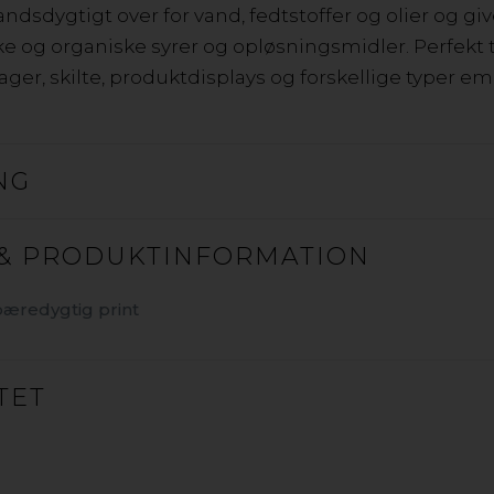
ndsdygtigt over for vand, fedtstoffer og olier og gi
får sin lethed og stivhed fra kernens bobler. Materialet 
 og organiske syrer og opløsningsmidler. Perfekt ti
Materialets plane og corona-behandlede overflader har
ger, skilte, produktdisplays og forskellige typer em
enkelt- og dobbeltsidede applikationer, der kræver la
gode miljøegenskaber takket være dens lave vægt og la
restmaterialerne udelukkende kuldioxid og vand. PP er 
NG
& PRODUKTINFORMATION
AKYLITE 3R REC
AKYLITE
 bæredygtig print
AKYPRINT
AKYBOARD
TET
PP OPSKUMMET LETVÆGTSP