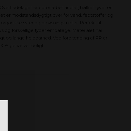
Overfladelaget er corona-behandlet, hvilket giver en
ialet er modstandsdygtigt over for vand, fedtstoffer og
rganiske syrer og opløsningsmidler. Perfekt til
ys og forskellige typer emballage. Materialet har
t og lange holdbarhed. Ved forbrænding af PP er
100% genanvendeligt.