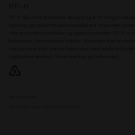
PP-H
PP-H fås i flere forskellige designs og er et meget robus
isolering og høj kemikaliebestandighed. Materialet anvend
ofte anvendes kemikalier og opløsningsmidler. PP-H er og
beholdere i den kemiske industri. Materialet kan let for
copolymerer eller blande materialet med andre polymere
slagfasthed ændres. Materialet kan genanvendes.
PP-H NATUR
PP-H GRÅ RAL 7032 ALPHA PLUS