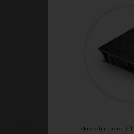
Polypropylen/PP er en 
et ubegrænse
printapplikationer, s
behandlet o
Vores brede udvalg a
bære
Skivan har en reptål