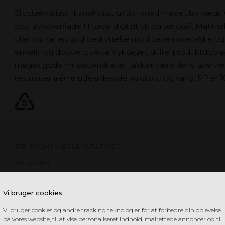
Slidstærk plast i kanalkonstruktion med meget lav vægt. 
god trykoverflade til både digitaltryk og serigrafi. Mater
olier og har en god beskyttelse mod både mineralske og o
enkelt- og dobbeltsidede tryksager, skilte, produktdispla
meget gode miljøegenskaber takket være dens lave væg
restmaterialerne udelukkende kuldioxid og vand. PP er 
EJENDOMSMÆGLERSTATIVER
PP KANAL
Vi bruger cookies
Vi bruger cookies og andre tracking teknologier for at forbedre din oplevelse
på vores website, til at vise personaliseret indhold, målrettede annoncer og til