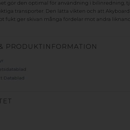
et gör den optimal för användning i bilinredning, t
får sin lethed og stivhed fra kernens bobler. Materialet 
tiga transporter. Den lätta vikten och att Akyboar
Materialets plane og corona-behandlede overflader har
t fukt ger skivan många fördelar mot andra liknand
enkelt- og dobbeltsidede applikationer, der kræver la
gode miljøegenskaber takket være dens lave vægt og la
restmaterialerne udelukkende kuldioxid og vand. PP er 
& PRODUKTINFORMATION
yr
etsdatablad
AKYLITE 3R REC
AKYLITE
t Datablad
AKYPRINT
AKYBOARD
TET
PP OPSKUMMET LETVÆGTSP