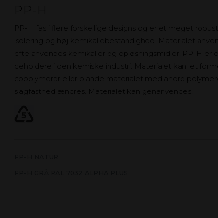
PP-H
PP-H fås i flere forskellige designs og er et meget robus
isolering og høj kemikaliebestandighed. Materialet anvend
ofte anvendes kemikalier og opløsningsmidler. PP-H er og
beholdere i den kemiske industri. Materialet kan let for
copolymerer eller blande materialet med andre polymere
slagfasthed ændres. Materialet kan genanvendes.
PP-H NATUR
PP-H GRÅ RAL 7032 ALPHA PLUS