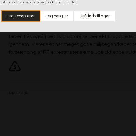
PP FOLIE
at forstå hvor vores besøgende kommer fra.
Slagfast folie med lav egenvægt. Ideel til produktemball
Jeg accepterer
Jeg nægter
Skift indstillinger
skiltematerialer eller som fugtbeskyttelse under hvidevar
men farveskalaen er i princippet næsten uendelig, da mat
farver. Fås også i tæt hvid udførelse, perfekt til dobbelts
igennem. Materialet har meget gode miljøegenskaber t
forbrænding af PP er restmaterialerne udelukkende kuld
PP FOLIE