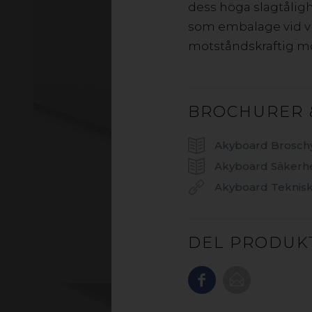
dess höga slagtåligh
som embalage vid vik
motståndskraftig mo
BROCHURER 
Akyboard Brosch
Akyboard Säkerh
Akyboard Teknisk
DEL PRODUK