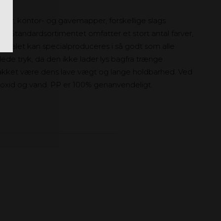
ager, kontor- og gavemapper, forskellige slags
er. Standardsortimentet omfatter et stort antal farver,
erialet kan specialproduceres i så godt som alle
idede tryk, da den ikke lader lys bagfra trænge
akket være dens lave vægt og lange holdbarhed. Ved
ioxid og vand. PP er 100% genanvendeligt.