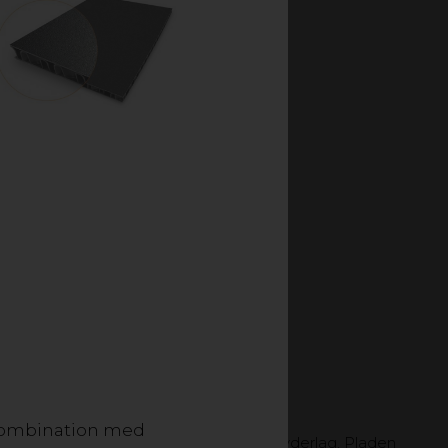
men som kan indfarves i
kellige slags
tryk anbefales corona-
genanvendes.
mme efterspørgslen af
ager.
i kombination med
t midterlag og to massive plader som yderlag. Pladen