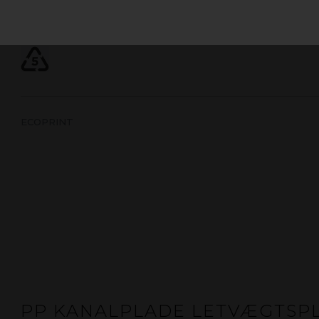
Genanvendeligt skummateriale af polypropylen med coron
Et perfekt valg af printmedie, når der stilles høje krav til 
ECOPRINT
PP KANALPLADE LETVÆGTSP