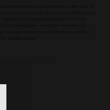
Overfladelaget er corona-behandlet, hvilket giver en
ialet er modstandsdygtigt over for vand, fedtstoffer og
rganiske syrer og opløsningsmidler. Perfekt til
ys og forskellige typer emballage. Materialet har
t og lange holdbarhed. Ved forbrænding af PP er
100% genanvendeligt.