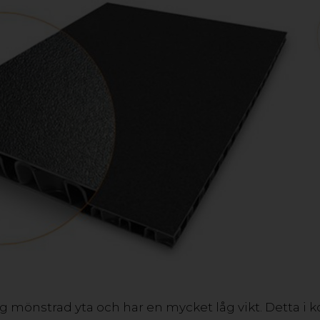
slagfast plasttype, som i basisudførelsen er klar, 
t antal farver. Materialet er velegnet til mange fors
amtidigt med at det kan både bøjes og stanses. Ved 
verflade for de bedste resultater. Materialet kan 
f polypropylen er specielt udviklet til at imødeko
dygtige alternative materialer til reklame og tryks
VIL DU VIDE MER? KONTAKT OS!
PP BOBLE LETVÆGTSPLADER
ig mönstrad yta och har en mycket låg vikt. Detta 
Sandwichplade med tre lag polypropylen: Et termoforme