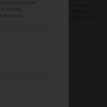
jänstefordon eller
er stærkt og meget modstandsdygtigt over for fugt.
d är mycket
 udmærkede trykegenskaber og passer perfekt til
e material.
v vægt og lang holdbarhed. Letvægtsplader med meget
nge holdbarhed. Ved forbrænding af PP er
100% genanvendeligt.
LADER GENANVENDT