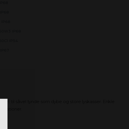
IP68
IP68
 IP68
60W3 IP68
60C1 IP54
IP67
gnet til såvel tynde som dybe og store lyskasser. Enkle
likationer.