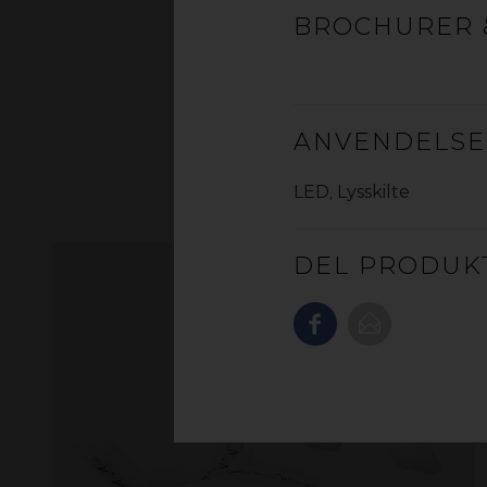
belysnin
BROCHURER 
ANVENDELS
LED
,
Lysskilte
DEL PRODUK