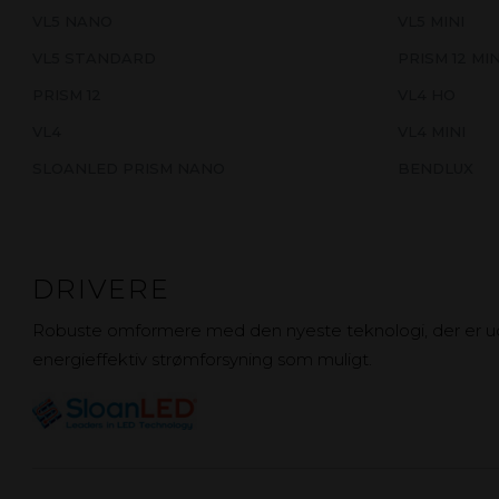
VL5 NANO
VL5 MINI
VL5 STANDARD
PRISM 12 MIN
PRISM 12
VL4 HO
VL4
VL4 MINI
SLOANLED PRISM NANO
BENDLUX
DRIVERE
Robuste omformere med den nyeste teknologi, der er udvi
energieffektiv strømforsyning som muligt.