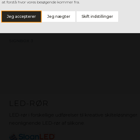
at forstå hvor vores besøgende kommer fra.
Jeg accepterer
Jeg nægter
Skift indstillinger
BRIGHTLINE
POSTERBOX 
POSTERBOX SLIM GEN 2
POSTERBOX
SIGNBOX 3
LED-RØR
LED-rør i forskellige udførelser til kreative skilteløsninge
neonlignende LED-rør af silikone.