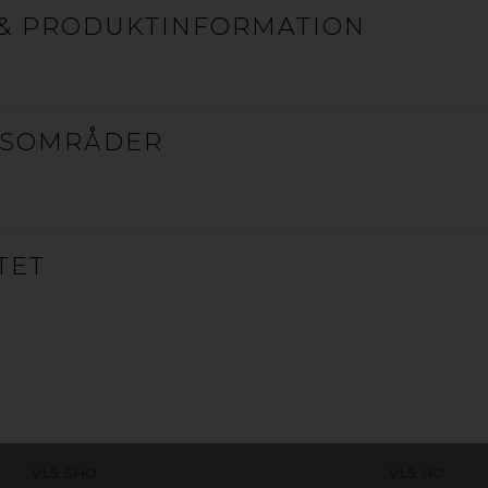
g av skilt, fasadebelysning og annen grafisk kommu
& PRODUKTINFORMATION
VIL DU VIDE MER? KONTAKT OS!
ESOMRÅDER
PROFILBOGSTAVER
TET
Bredt sortiment af LED-belysning, der er specielt designe
Fås både som LED-bånd og individuelle LED-moduler i for
VL5 SHO
VL5 HO