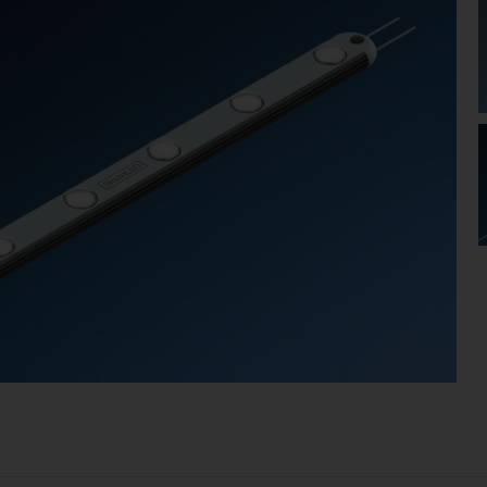
LED
høy kvalitet fra SloanLED. LED-applikasjonene er spe