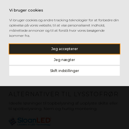
Vi bruger cookies
Vi bruger cookies og andre tracking teknologier for at forbedre din
oplevelse på vores website, til at vise personaliseret indhold,
målrettede annoncer og til at forstå hvor vores besøgende
kommer fra.
Jeg accepterer
Jeg nægter
Skift indstillinger
ALTERNATIVER TIL LYSSTOFRØR
Ideelle løsninger til topbelysning af uoplyste skilte eller
til spotbelysning. Nem og hurtig montering.