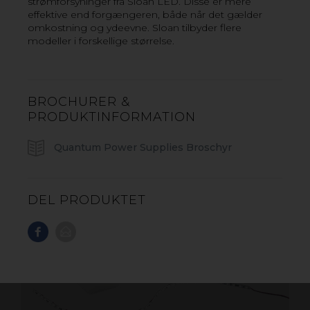
strømforsyninger fra Sloan LED. Disse er mere
effektive end forgængeren, både når det gælder
VIL DU VIDE MER? KONTAKT OS!
omkostning og ydeevne. Sloan tilbyder flere
modeller i forskellige størrelse.
BROCHURER &
PRODUKTINFORMATION
Quantum Power Supplies Broschyr
DEL PRODUKTET