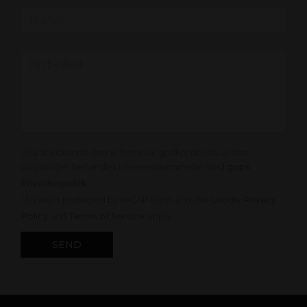
Ved at indsende denne formular godkender du at dine
oplysninger behandles i overensstemmelse med
gops
Privatlivspolitk
.
This site is protected by reCAPTCHA and the Google
Privacy
Policy
and
Terms of Service
apply.