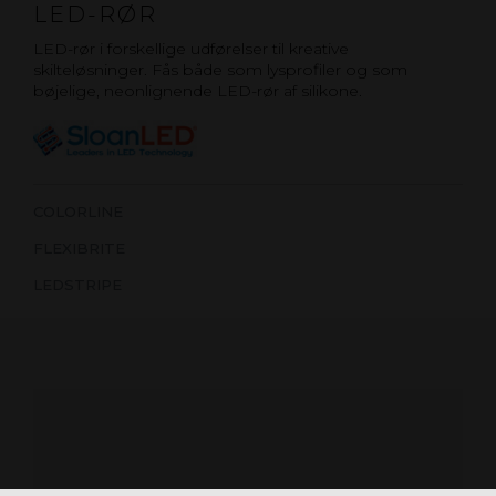
LED-RØR
LED-rør i forskellige udførelser til kreative
skilteløsninger. Fås både som lysprofiler og som
bøjelige, neonlignende LED-rør af silikone.
COLORLINE
FLEXIBRITE
LEDSTRIPE