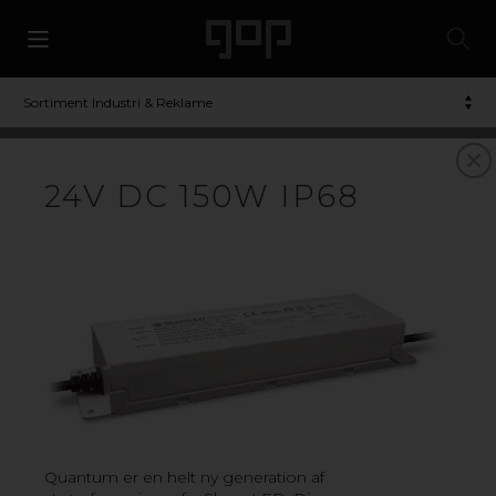
Sortiment Industri & Reklame
24V DC 150W IP68
LED
LED-belysning av høy kvalitet fra SloanLED. LED-
applikasjonene er spesielt utviklet for belysning av skilt,
fasadebelysning og annen grafisk kommunikasjon.
Quantum er en helt ny generation af