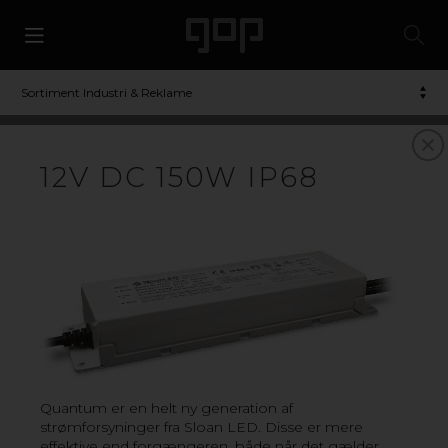
Sortiment Industri & Reklame
12V DC 150W IP68
LED
LED-belysning av høy kvalitet fra SloanLED. LED-
applikasjonene er spesielt utviklet for belysning av skilt,
fasadebelysning og annen grafisk kommunikasjon.
Quantum er en helt ny generation af
strømforsyninger fra Sloan LED. Disse er mere
effektive end forgængeren, både når det gælder