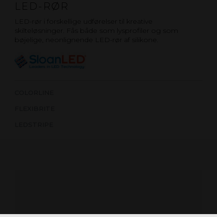
LED-RØR
LED-rør i forskellige udførelser til kreative
skilteløsninger. Fås både som lysprofiler og som
bøjelige, neonlignende LED-rør af silikone.
COLORLINE
FLEXIBRITE
LEDSTRIPE