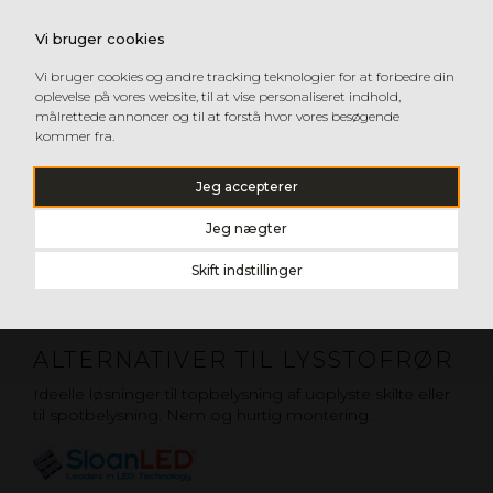
Vi bruger cookies
Vi bruger cookies og andre tracking teknologier for at forbedre din
oplevelse på vores website, til at vise personaliseret indhold,
målrettede annoncer og til at forstå hvor vores besøgende
kommer fra.
Jeg accepterer
Jeg nægter
Skift indstillinger
ALTERNATIVER TIL LYSSTOFRØR
Ideelle løsninger til topbelysning af uoplyste skilte eller
til spotbelysning. Nem og hurtig montering.