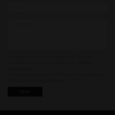
Ved at indsende denne formular godkender du at dine
oplysninger behandles i overensstemmelse med
gops
Privatlivspolitk
.
This site is protected by reCAPTCHA and the Google
Privacy
Policy
and
Terms of Service
apply.