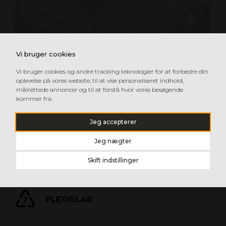
Vi bruger cookies
Vi bruger cookies og andre tracking teknologier for at forbedre din
oplevelse på vores website, til at vise personaliseret indhold,
målrettede annoncer og til at forstå hvor vores besøgende
kommer fra.
Jeg accepterer
AKRYL RØR OG STÆNGER
Jeg nægter
Alsidige rør og stænger i ekstruderet akryl. Højglans
Skift indstillinger
eller matteret overflade. Meget lette at bearbejde og
tilpasse til applikationen.