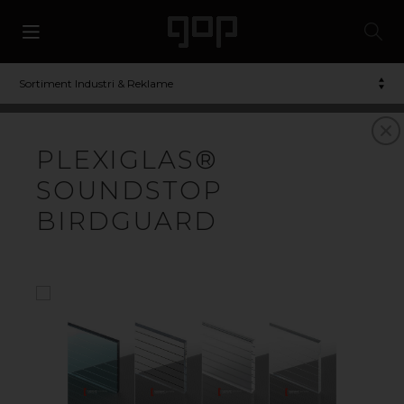
Sortiment Industri & Reklame
AKRYL/PLEXIGLAS
PLEXIGLAS®
SOUNDSTOP
HVAD ER AKRYL?
BIRDGUARD
Akryl er et alsidigt materiale, som mange sætter pris på
takket være dets høje transparens, slagfasthed og UV-
stabilitet. Akrylplader i plexiglas produceres på to
forskellige måder: Akryl XT fremstilles i en ekstruder, og
akryl GS støbes mellem to glasplader. Akryl er som
udgangspunkt helt farveløst, men det kan indfarves til
en uendelig mængde af farver. Akryl kan genanvendes.
FORDELENE VED PLEXIGLAS®