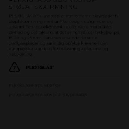
PLEXIGLAS® SOUNDSTOP
STØJAFSKÆRMNING
PLEXIGLAS® Soundstop er transparente akrylplader til
støjafskærmning med unikke designmuligheder og
uovertruffen totaløkonomi. Takket være materialets
stivhed og det faktum, at det er fremstillet i tykkelser på
15, 20 og 25 mm, kan man anvende de store
plexiglasplader og samtidig opfylde kravene i den
europæiske standard for belastningstolerance og
nedbøjning.
PLEXIGLAS® SOUNDSTOP
PLEXIGLAS® SOUNDSTOP BIRDGUARD