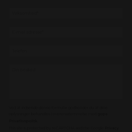
Ved at indsende denne formular godkender du at dine
oplysninger behandles i overensstemmelse med
gops
Privatlivspolitk
.
This site is protected by reCAPTCHA and the Google
Privacy