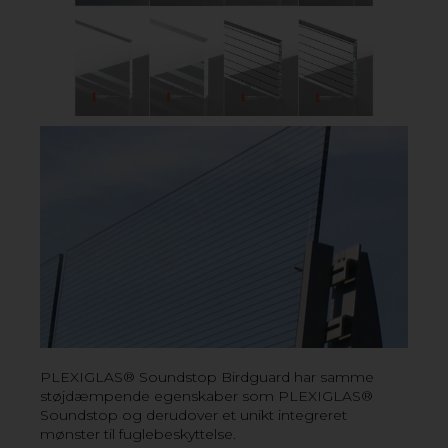
OG CRYLON AF AKRYL
› Akrylplader og plexiglas fås i forskellige egenskaber
og design
› Høj gennemsigtighed og optisk klarhed
› Nogle akrylplader har lysledende og lysspredende
egenskaber - perfekt til lyskilder
› Akryl er et alsidigt materiale, der er let at bearbejde
› Høj slagfasthed og UV-stabilitet
VIL DU VIDE MER? KONTAKT OS!
PLEXIGLAS® Soundstop Birdguard har samme
støjdæmpende egenskaber som PLEXIGLAS®
Soundstop og derudover et unikt integreret
mønster til fuglebeskyttelse.