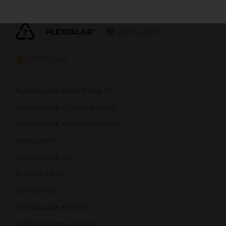
f.eks. ved laserskæring eller mekanisk bearbejdning.
PLEXIGLAS® PROTERRA XT
PLEXIGLAS® XT HARD COAT
PLEXIGLAS® XT ANTI REFLEX
CRYLON XT
PLEXIGLAS® GS
PLEXIGLAS XT
CRYLUX GS
PLEXIGLAS® BLOCKS
PLEXIGLAS® HI-GLOSS