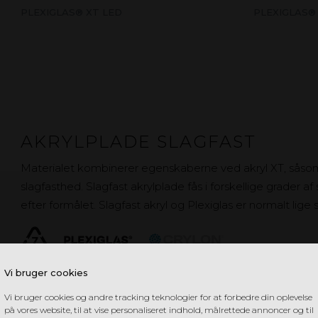
PLEXIGLAS® XT LED
PLEXIGLAS®
AKRYLPLADE SLAGFAST
Materialet kombinerer egenskaberne ved akryl XT, sås
slagfasthed. Slagfast akrylplade fås i forskellige grader af
efter formålet. Slagfast akryl og Plexiglas er normalt lige
Vi bruger cookies
Vi bruger cookies og andre tracking teknologier for at forbedre din oplevelse
PLEXIGLAS® RESIST
på vores website, til at vise personaliseret indhold, målrettede annoncer og til