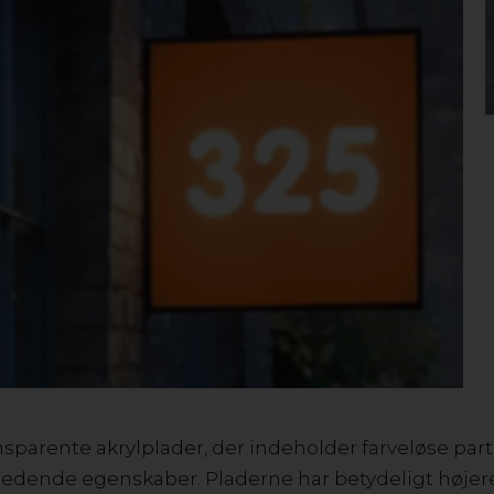
HVAD ER AKRYL?
t materiale, som mange sætter pris på takket være de
ilitet. Akrylplader i plexiglas produceres på to fors
ruder, og akryl GS støbes mellem to glasplader. Akr
et kan indfarves til en uendelig mængde af farver. 
ENE VED PLEXIGLAS® OG CRYLON A
lplader og plexiglas fås i forskellige egenskaber og
› Høj gennemsigtighed og optisk klarhed
der har lysledende og lysspredende egenskaber - perf
› Akryl er et alsidigt materiale, der er let at bearbejd
› Høj slagfasthed og UV-stabilitet
nsparente akrylplader, der indeholder farveløse par
redende egenskaber. Pladerne har betydeligt højer
VIL DU VIDE MER? KONTAKT OS!