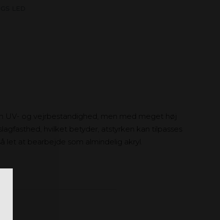
 GS LED
om UV- og vejrbestandighed, men med meget høj
 slagfasthed, hvilket betyder, atstyrken kan tilpasses
 så let at bearbejde som almindelig akryl.