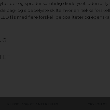
lplader og spreder samtidig diodelyset, uden at lys
 bag- og sidebelyste skilte, hvor en række forskell
LED fås med flere forskellige opaliteter og egenska
AKRYLPLADE EKSTRUDERET 
NG
Ekstruderede (XT) og støbte (GS) akrylplader, der passer til
og grafisk materiale. Ekstruderede akrylplader har bedre 
TET
varmformning. Støbte akrylplader anvendes, når materia
laserskæring eller mekanisk bearbejdning.
PLEXIGLAS® PROTERRA XT
PLEXIGLAS®
PLEXIGLAS® XT ANTI REFLEX
CRYLON XT