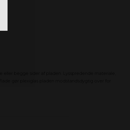
 eller begge sider af pladen. Lysspredende materiale,
rflade gør plexiglas pladen modstandsdygtig over for