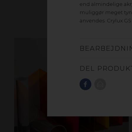
end almindelige akry
muliggør meget tynde
anvendes. Crylux GS 
BEARBEJDNI
DEL PRODUK