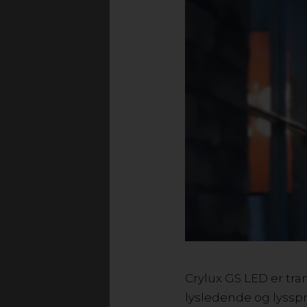
Akryl er et alsidig
slagfasthed og UV-stab
fremstilles i en ekst
helt farveløst, men d
FORDEL
› Akry
› Nogle akrylpla
Crylux GS LED er tra
lysledende og lyssp