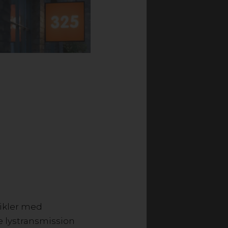
ts høje transparens,
kellige måder: Akryl XT
yl er som udgangspunkt
Akryl kan genanvendes.
F AKRYL
 design
ekt til lyskilder
e
tikler med
e lystransmission