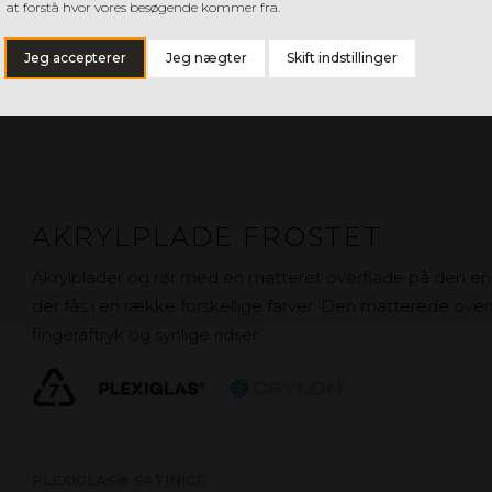
CRYLON XT HIGH IMPACT
at forstå hvor vores besøgende kommer fra.
Jeg accepterer
Jeg nægter
Skift indstillinger
AKRYLPLADE FROSTET
Akrylplader og rør med en matteret overflade på den ene
der fås i en række forskellige farver. Den matterede ove
fingeraftryk og synlige ridser.
PLEXIGLAS® SATINICE