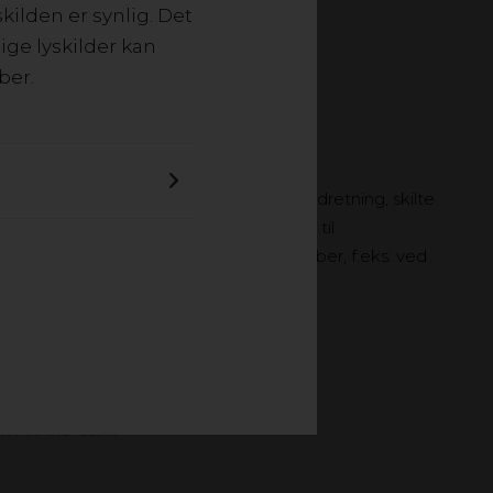
kilden er synlig. Det
ige lyskilder kan
ber.
OG STØBT
 en bred vifte af applikationer, f.eks. indretning, skilte
tykkelsestolerancer og egner sig bedre til
let kræver gode bearbejdningsegenskaber, f.eks. ved
 XT HARD COAT