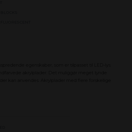
XT
 BLOCKS
 FLUORESCENT
spredende egenskaber, som er tilpasset til LED-lys.
 indfarvede akrylplader. Det muliggør meget tynde
ilder kan anvendes. Akrylplader med flere forskellige
LED