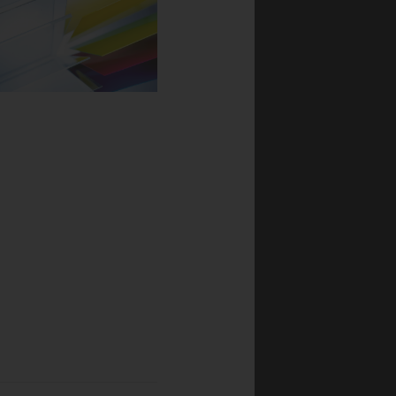
ts høje transparens,
kellige måder: Akryl XT
yl er som udgangspunkt
Akryl kan genanvendes.
F AKRYL
 design
ekt til lyskilder
e