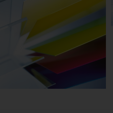
HVAD ER AKRYL?
t materiale, som mange sætter pris på takket være de
ilitet. Akrylplader i plexiglas produceres på to fors
ruder, og akryl GS støbes mellem to glasplader. Akr
et kan indfarves til en uendelig mængde af farver. 
ENE VED PLEXIGLAS® OG CRYLON A
lplader og plexiglas fås i forskellige egenskaber og
› Høj gennemsigtighed og optisk klarhed
der har lysledende og lysspredende egenskaber - perf
› Akryl er et alsidigt materiale, der er let at bearbejd
› Høj slagfasthed og UV-stabilitet
VIL DU VIDE MER? KONTAKT OS!