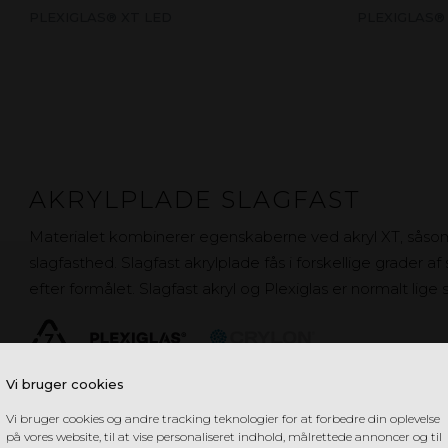
PLEXIGLAS® XT LED
PLEXIGLAS®
AKRYLPLADE SLAGFAST
Materialet kombinerer egenskaberne ved akryl XT, sås
slagfasthed. Slagfast akrylplade fås i forskellige grader af
efter formålet. Slagfast akryl og Plexiglas er normalt lige
Vi bruger cookies
Vi bruger cookies og andre tracking teknologier for at forbedre din oplevelse
PLEXIGLAS® RESIST
på vores website, til at vise personaliseret indhold, målrettede annoncer og til