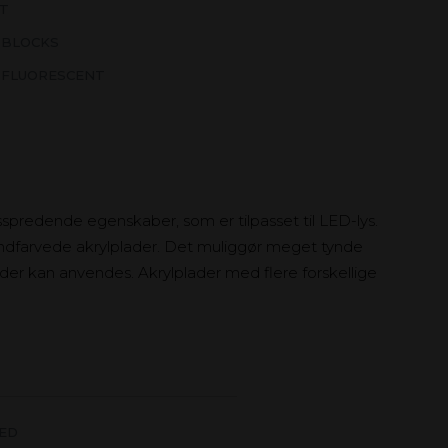
XT
 BLOCKS
 FLUORESCENT
spredende egenskaber, som er tilpasset til LED-lys.
 indfarvede akrylplader. Det muliggør meget tynde
ilder kan anvendes. Akrylplader med flere forskellige
LED