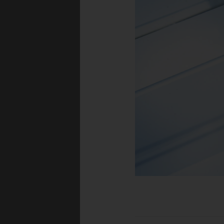
Akryl er et alsidig
slagfasthed og UV-stab
fremstilles i en ekst
helt farveløst, men d
FORDEL
› Akry
› Nogle akrylpla