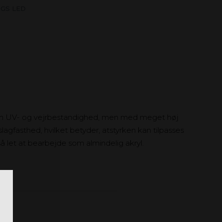
 GS LED
om UV- og vejrbestandighed, men med meget høj
 slagfasthed, hvilket betyder, atstyrken kan tilpasses
 så let at bearbejde som almindelig akryl.