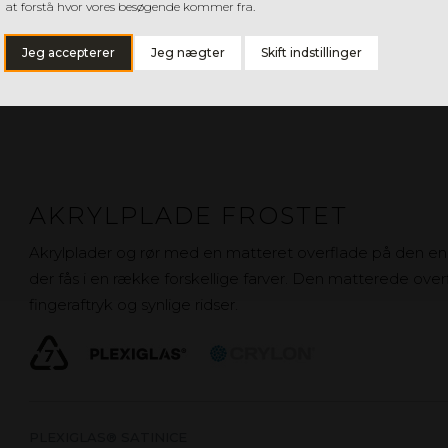
CRYLON XT HIGH IMPACT
at forstå hvor vores besøgende kommer fra.
Jeg accepterer
Jeg nægter
Skift indstillinger
AKRYLPLADE FROSTET
Akrylplader og rør med en matteret overflade på den ene
der fås i en række forskellige farver. Den matterede ove
fingeraftryk og synlige ridser.
PLEXIGLAS® SATINICE