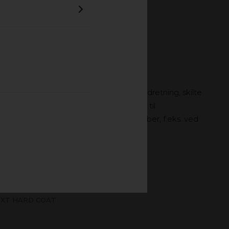
OG STØBT
 en bred vifte af applikationer, f.eks. indretning, skilte
tykkelsestolerancer og egner sig bedre til
let kræver gode bearbejdningsegenskaber, f.eks. ved
 XT HARD COAT