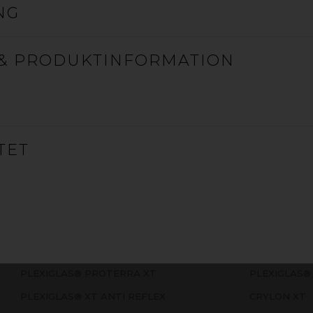
NG
& PRODUKTINFORMATION
AKRYLPLADE EKSTRUDERET 
Ekstruderede (XT) og støbte (GS) akrylplader, der passer til
og grafisk materiale. Ekstruderede akrylplader har bedre 
TET
varmformning. Støbte akrylplader anvendes, når materia
laserskæring eller mekanisk bearbejdning.
PLEXIGLAS® PROTERRA XT
PLEXIGLAS®
PLEXIGLAS® XT ANTI REFLEX
CRYLON XT