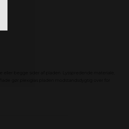
 eller begge sider af pladen. Lysspredende materiale,
rflade gør plexiglas pladen modstandsdygtig over for