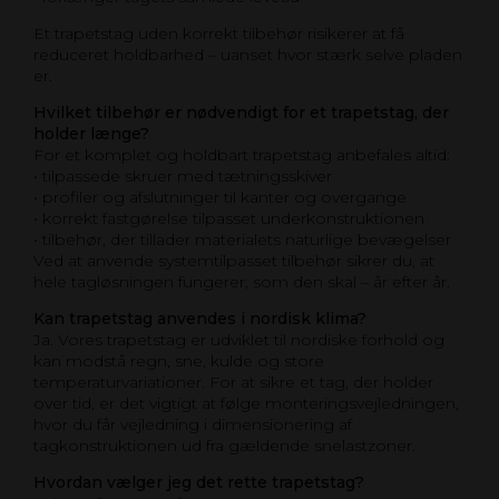
Et trapetstag uden korrekt tilbehør risikerer at få
reduceret holdbarhed – uanset hvor stærk selve pladen
er.
Hvilket tilbehør er nødvendigt for et trapetstag, der
holder længe?
For et komplet og holdbart trapetstag anbefales altid:
• tilpassede skruer med tætningsskiver
• profiler og afslutninger til kanter og overgange
• korrekt fastgørelse tilpasset underkonstruktionen
• tilbehør, der tillader materialets naturlige bevægelser
Ved at anvende systemtilpasset tilbehør sikrer du, at
hele tagløsningen fungerer, som den skal – år efter år.
Kan trapetstag anvendes i nordisk klima?
Ja. Vores trapetstag er udviklet til nordiske forhold og
kan modstå regn, sne, kulde og store
temperaturvariationer. For at sikre et tag, der holder
over tid, er det vigtigt at følge monteringsvejledningen,
hvor du får vejledning i dimensionering af
tagkonstruktionen ud fra gældende snelastzoner.
Hvordan vælger jeg det rette trapetstag?