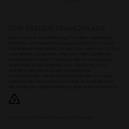
GOP ESSLON TRAPEZPLADE
gop Esslon er et perfekt valg til en åben tagløsning
med krav om meget behagelig lystransmission og til
materialets holdbarhed. Det kan f.eks. være som et tag
over altanen, pergolaen, carporten eller cykelskuret,
hvor der ikke er krav til isolering. Alle vores trapeztag
indeholder UV-beskyttelse og er udviklet til vores
skandinaviske klima og kan modstå både
snebelastninger og temperaturændringer. For gop
Esslon er der et komplet sortiment af smart tilbehør,
der forlænger tagets levetid og giver enkel montering.
GOP ESSLON TRAPEZPLADER OPAL HVID