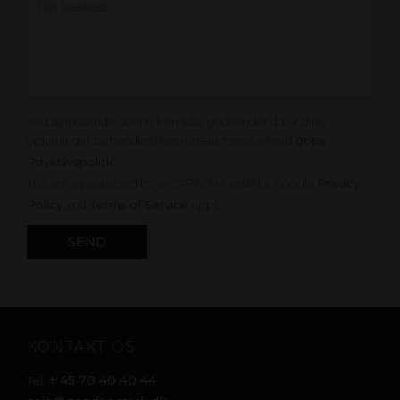
Ved at indsende denne formular godkender du at dine
oplysninger behandles i overensstemmelse med
gops
Privatlivspolitk
.
This site is protected by reCAPTCHA and the Google
Privacy
Policy
and
Terms of Service
apply.
KONTAKT OS
+ 45 70 40 40 44
Tel: