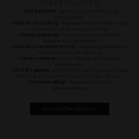
TRAPEZPLADER
›
Højt lysindfald.
Behageligt lysindfald og let
konstruktion.
› Filtrerer UV-stråling.
Tagpladerne gulner ikke, og du
beskyttes mod skadelig UV-stråling.
› Ekstra slagstyrke.
Tagplader med exceptionel
slagstyrke og høj kvalitet.
› Udviklet til nordiske forhold.
Slagfaste plastplader og
robuste tilbehør, der tåler sne.
› Let at montere.
Smarte tilbehør, der forenkler
monteringen.
› 10–15 års garanti.
gop leverer kvalitet, og du kan være
sikker på, at produkterne lever op til det, de lover.
› Genanvendeligt.
Tagpladerne er fuldt
genanvendelige.
GOP UTETAK KATALOG