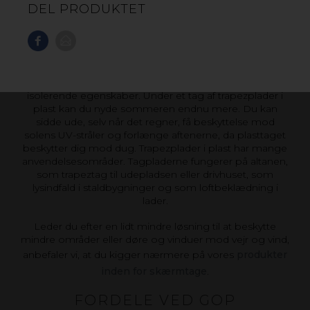
DEL PRODUKTET
Trapezplader i plast er et fremragende valg, hvis du
ønsker en åben tagløsning med meget lysindfald – for
eksempel over terrassen, carporten eller cykelskuret –
men ikke skal bygge noget, der kræver, at taget har
isolerende egenskaber. Under et tag af trapezplader i
plast kan du nyde sommeren endnu mere. Du kan
sidde ude, selv når det regner, få beskyttelse mod
solens UV-stråler og forlænge aftenerne, da plasttaget
beskytter dig mod dug. Trapezplader i plast har mange
anvendelsesområder. Tagpladerne fungerer på altanen,
som trapeztag til udepladsen eller drivhuset, som
lysindfald i staldbygninger og som loftbeklædning i
lader.
Leder du efter en lidt mindre løsning til at beskytte
mindre områder eller døre og vinduer mod vejr og vind,
anbefaler vi, at du kigger nærmere på vores
produkter
inden for skærmtage
.
FORDELE VED GOP