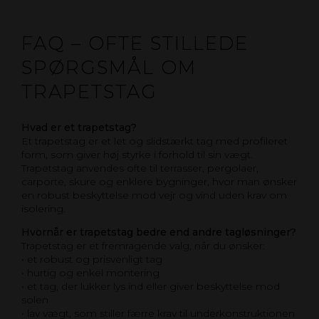
FAQ – OFTE STILLEDE
SPØRGSMÅL OM
TRAPETSTAG
Hvad er et trapetstag?
Et trapetstag er et let og slidstærkt tag med profileret
form, som giver høj styrke i forhold til sin vægt.
Trapetstag anvendes ofte til terrasser, pergolaer,
carporte, skure og enklere bygninger, hvor man ønsker
en robust beskyttelse mod vejr og vind uden krav om
isolering.
Hvornår er trapetstag bedre end andre tagløsninger?
Trapetstag er et fremragende valg, når du ønsker:
• et robust og prisvenligt tag
• hurtig og enkel montering
• et tag, der lukker lys ind eller giver beskyttelse mod
solen
• lav vægt, som stiller færre krav til underkonstruktionen