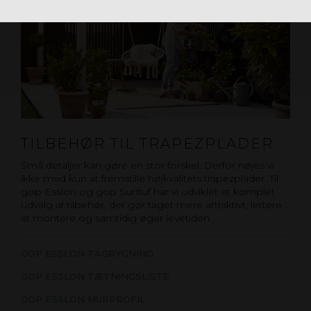
TILBEHØR TIL TRAPEZPLADER
Små detaljer kan gøre en stor forskel. Derfor nøjes vi
ikke med kun at fremstille højkvalitets trapezplader. Til
gop Esslon og gop Suntuf har vi udviklet et komplet
udvalg af tilbehør, der gør taget mere attraktivt, lettere
at montere og samtidig øger levetiden.
GOP ESSLON TAGRYGNING
GOP ESSLON TÆTNINGSLISTE
GOP ESSLON MURPROFIL