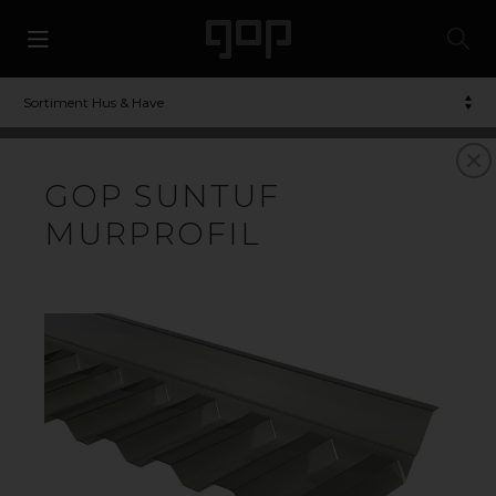
Sortiment Hus & Have
TRAPETSTAG, DER
GOP SUNTUF
KOMBINERER LYS,
MURPROFIL
STYRKE OG DESIGN
gop Esslon
Trapetstag & korrugeret plast