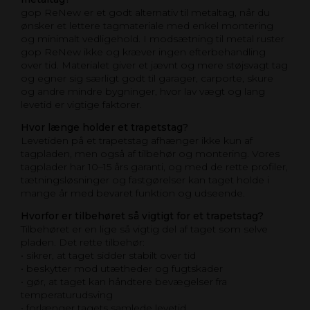
gop ReNew er et godt alternativ til metaltag, når du
ønsker et lettere tagmateriale med enkel montering
og minimalt vedligehold. I modsætning til metal ruster
gop ReNew ikke og kræver ingen efterbehandling
over tid. Materialet giver et jævnt og mere støjsvagt tag
og egner sig særligt godt til garager, carporte, skure
og andre mindre bygninger, hvor lav vægt og lang
levetid er vigtige faktorer.
Hvor længe holder et trapetstag?
Levetiden på et trapetstag afhænger ikke kun af
tagpladen, men også af tilbehør og montering. Vores
tagplader har 10–15 års garanti, og med de rette profiler,
tætningsløsninger og fastgørelser kan taget holde i
mange år med bevaret funktion og udseende.
Hvorfor er tilbehøret så vigtigt for et trapetstag?
Tilbehøret er en lige så vigtig del af taget som selve
pladen. Det rette tilbehør:
• sikrer, at taget sidder stabilt over tid
• beskytter mod utætheder og fugtskader
• gør, at taget kan håndtere bevægelser fra
temperaturudsving
• forlænger tagets samlede levetid