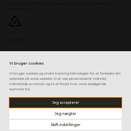
misbænke eller vejrbeskyttelse. Anbefales ikke til
terrassetag.
PV-NYL
Vi bruger cookies
Vi bruger cookies og andre tracking teknologier for at forbedre din
oplevelse på vores website, til at vise personaliseret indhold,
målrettede annoncer og til at forstå hvor vores besøgende
kommer fra.
Jeg accepterer
Jeg nægter
Skift indstillinger