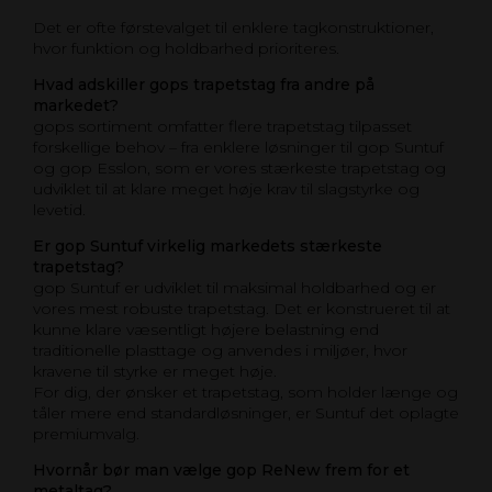
Det er ofte førstevalget til enklere tagkonstruktioner,
hvor funktion og holdbarhed prioriteres.
Hvad adskiller gops trapetstag fra andre på
markedet?
gops sortiment omfatter flere trapetstag tilpasset
forskellige behov – fra enklere løsninger til gop Suntuf
og gop Esslon, som er vores stærkeste trapetstag og
udviklet til at klare meget høje krav til slagstyrke og
levetid.
Er gop Suntuf virkelig markedets stærkeste
trapetstag?
gop Suntuf er udviklet til maksimal holdbarhed og er
vores mest robuste trapetstag. Det er konstrueret til at
kunne klare væsentligt højere belastning end
traditionelle plasttage og anvendes i miljøer, hvor
kravene til styrke er meget høje.
For dig, der ønsker et trapetstag, som holder længe og
tåler mere end standardløsninger, er Suntuf det oplagte
premiumvalg.
Hvornår bør man vælge gop ReNew frem for et
metaltag?