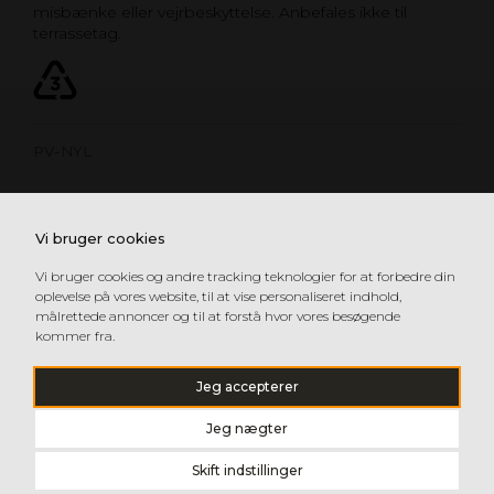
misbænke eller vejrbeskyttelse. Anbefales ikke til
terrassetag.
PV-NYL
Vi bruger cookies
Vi bruger cookies og andre tracking teknologier for at forbedre din
oplevelse på vores website, til at vise personaliseret indhold,
målrettede annoncer og til at forstå hvor vores besøgende
kommer fra.
Jeg accepterer
Jeg nægter
Skift indstillinger