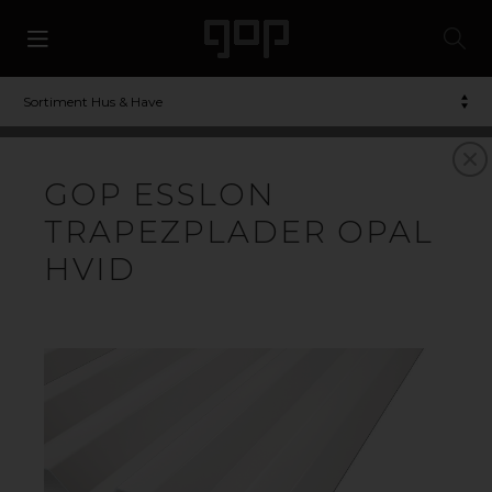
Sortiment Hus & Have
TRAPETSTAG, DER
GOP ESSLON
KOMBINERER LYS,
TRAPEZPLADER OPAL
STYRKE OG DESIGN
HVID
gop Suntuf
Trapetstag & korrugeret plast