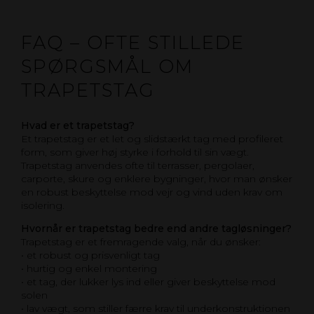
FAQ – OFTE STILLEDE
SPØRGSMÅL OM
TRAPETSTAG
Hvad er et trapetstag?
Et trapetstag er et let og slidstærkt tag med profileret
form, som giver høj styrke i forhold til sin vægt.
Trapetstag anvendes ofte til terrasser, pergolaer,
carporte, skure og enklere bygninger, hvor man ønsker
en robust beskyttelse mod vejr og vind uden krav om
isolering.
Hvornår er trapetstag bedre end andre tagløsninger?
Trapetstag er et fremragende valg, når du ønsker:
• et robust og prisvenligt tag
• hurtig og enkel montering
• et tag, der lukker lys ind eller giver beskyttelse mod
solen
• lav vægt, som stiller færre krav til underkonstruktionen