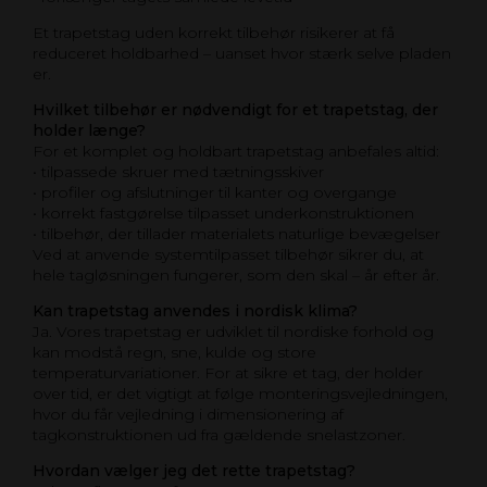
Et trapetstag uden korrekt tilbehør risikerer at få
reduceret holdbarhed – uanset hvor stærk selve pladen
er.
Hvilket tilbehør er nødvendigt for et trapetstag, der
holder længe?
For et komplet og holdbart trapetstag anbefales altid:
• tilpassede skruer med tætningsskiver
• profiler og afslutninger til kanter og overgange
• korrekt fastgørelse tilpasset underkonstruktionen
• tilbehør, der tillader materialets naturlige bevægelser
Ved at anvende systemtilpasset tilbehør sikrer du, at
hele tagløsningen fungerer, som den skal – år efter år.
Kan trapetstag anvendes i nordisk klima?
Ja. Vores trapetstag er udviklet til nordiske forhold og
kan modstå regn, sne, kulde og store
temperaturvariationer. For at sikre et tag, der holder
over tid, er det vigtigt at følge monteringsvejledningen,
hvor du får vejledning i dimensionering af
tagkonstruktionen ud fra gældende snelastzoner.
Hvordan vælger jeg det rette trapetstag?