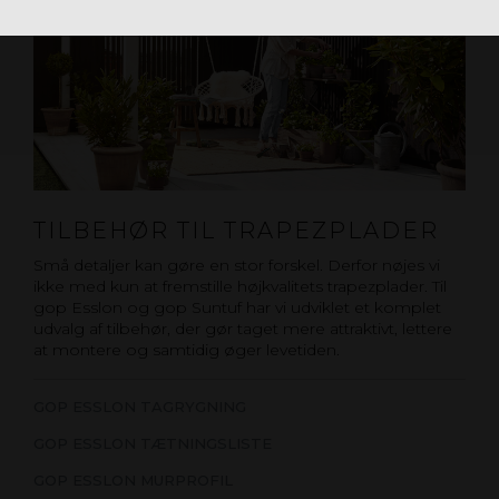
TILBEHØR TIL TRAPEZPLADER
Små detaljer kan gøre en stor forskel. Derfor nøjes vi
ikke med kun at fremstille højkvalitets trapezplader. Til
gop Esslon og gop Suntuf har vi udviklet et komplet
udvalg af tilbehør, der gør taget mere attraktivt, lettere
at montere og samtidig øger levetiden.
GOP ESSLON TAGRYGNING
GOP ESSLON TÆTNINGSLISTE
GOP ESSLON MURPROFIL