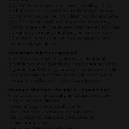
gop ReNew er et godt alternativ til metaltag, når du
ønsker et lettere tagmateriale med enkel montering
og minimalt vedligehold. I modsætning til metal ruster
gop ReNew ikke og kræver ingen efterbehandling
over tid. Materialet giver et jævnt og mere støjsvagt tag
og egner sig særligt godt til garager, carporte, skure
og andre mindre bygninger, hvor lav vægt og lang
levetid er vigtige faktorer.
Hvor længe holder et trapetstag?
Levetiden på et trapetstag afhænger ikke kun af
tagpladen, men også af tilbehør og montering. Vores
tagplader har 10–15 års garanti, og med de rette profiler,
tætningsløsninger og fastgørelser kan taget holde i
mange år med bevaret funktion og udseende.
Hvorfor er tilbehøret så vigtigt for et trapetstag?
Tilbehøret er en lige så vigtig del af taget som selve
pladen. Det rette tilbehør:
• sikrer, at taget sidder stabilt over tid
• beskytter mod utætheder og fugtskader
• gør, at taget kan håndtere bevægelser fra
temperaturudsving
• forlænger tagets samlede levetid