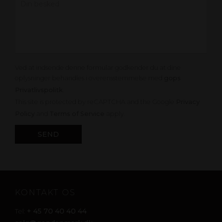
Ved at indsende denne formular godkender du at dine
oplysninger behandles i overensstemmelse med
gops
Privatlivspolitk
.
This site is protected by reCAPTCHA and the Google
Privacy
Policy
and
Terms of Service
apply.
KONTAKT OS
+ 45 70 40 40 44
Tel: