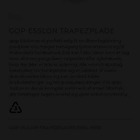
GOP ESSLON TRAPEZPLADE
gop Esslon er et perfekt valg til en åben tagløsning
med krav om meget behagelig lystransmission og til
materialets holdbarhed. Det kan f.eks. være som et tag
over altanen, pergolaen, carporten eller cykelskuret,
hvor der ikke er krav til isolering. Alle vores trapeztag
indeholder UV-beskyttelse og er udviklet til vores
skandinaviske klima og kan modstå både
snebelastninger og temperaturændringer. For gop
Esslon er der et komplet sortiment af smart tilbehør,
der forlænger tagets levetid og giver enkel montering.
GOP ESSLON TRAPEZPLADER OPAL HVID