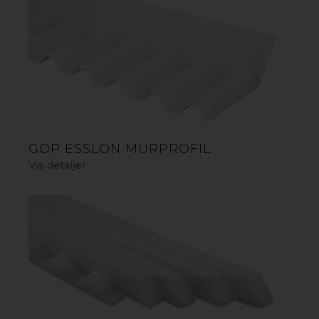
GOP ESSLON MURPROFIL
Vis detaljer
GOP SUNTUF TRAPEZPLADE
gop Suntuf er et perfekt valg til en åben tagløsning
med høj lystransmision og usædvanligt høje krav til
materialets holdbarhed. Det kan f.eks. være et tag over
altanen, pergolaen, carporten eller cykelskuret, hvor der
ikke er krav til isolering. Materialet er også meget
velegnet som tag- og vægmateriale til drivhuse. Alle
vores traezplader indeholder UV-beskyttelse og er