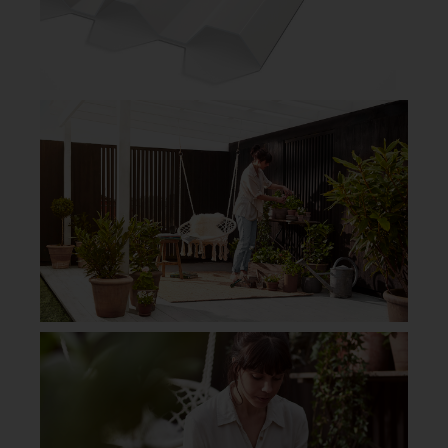
Slip lyset ind – med et ekstra stærkt
trapetstag
Skab en lys og indbydende udeplads med
trapetstag i klar eller røgfarvet tagplast. gop
Suntuf er plasttag i polycarbonat af
premiumkvalitet – ekstremt meget mere
slagfast end traditionel tagplast og mange
konkurrerende materialer. Maksimalt
lysindfald og effektiv UV‑beskyttelse.
LÆS MERE