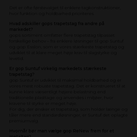
Det er ofte førstevalget til enklere tagkonstruktioner,
hvor funktion og holdbarhed prioriteres.
Hvad adskiller gops trapetstag fra andre på
markedet?
gops sortiment omfatter flere trapetstag tilpasset
forskellige behov – fra enklere løsninger til gop Suntuf
og gop Esslon, som er vores stærkeste trapetstag og
udviklet til at klare meget høje krav til slagstyrke og
levetid.
Er gop Suntuf virkelig markedets stærkeste
trapetstag?
gop Suntuf er udviklet til maksimal holdbarhed og er
vores mest robuste trapetstag. Det er konstrueret til at
kunne klare væsentligt højere belastning end
traditionelle plasttage og anvendes i miljøer, hvor
kravene til styrke er meget høje.
For dig, der ønsker et trapetstag, som holder længe og
tåler mere end standardløsninger, er Suntuf det oplagte
premiumvalg.
Hvornår bør man vælge gop ReNew frem for et
metaltag?