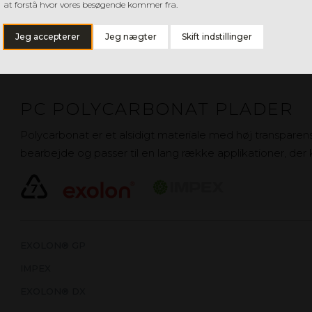
at forstå hvor vores besøgende kommer fra.
Jeg accepterer
Jeg nægter
Skift indstillinger
PC POLYCARBONAT PLADER
Polycarbonat er et alsidigt materiale med høj transparens
bearbejde og passer til en lang række applikationer, der 
EXOLON® GP
IMPEX
EXOLON® DX