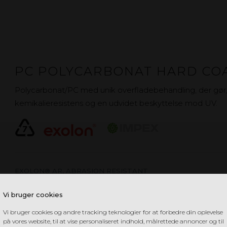
PC POLYCARBONAT HARD CO
Polycarbonat/PC med unik overfladebehandling, der gør, 
kemikalieresistens og en udvidet beskyttelse mod UV.
EXOLON® AR, ABRASION RESISTANT
IMPEX HC, HARD COAT
Vi bruger cookies
Vi bruger cookies og andre tracking teknologier for at forbedre din oplevelse
på vores website, til at vise personaliseret indhold, målrettede annoncer og til