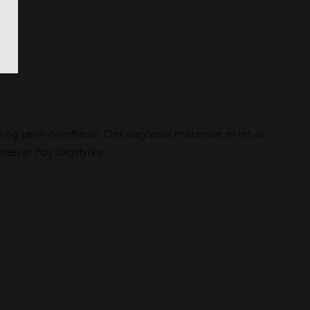
 og jævn overflade. Det slagfaste materiale er let at
kræver høj slagstyrke.