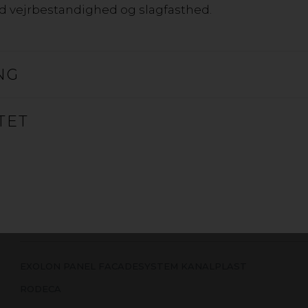
od vejrbestandighed og slagfasthed.
NG
FACADESYSTEM POLYCARBON
Exolon og Rodeca facade er et komplet system af kanalpl
TET
pakninger og bånd. Panelerne er lavet af polycarbonat 
velegnet som en udvendig vægfacade i både private og
lys ind, mens det isolerer godt og filtrerer UV-stråling.
EXOLON PANEL FACADESYSTEM KANALPLAST
RODECA