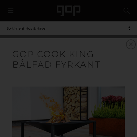
Sortiment Hus & Have
GOP COOK KING
BÅLFAD FYRKANT
BÅLFAD
TIL ET HYGGELIGERE
FRILUFTSLIV