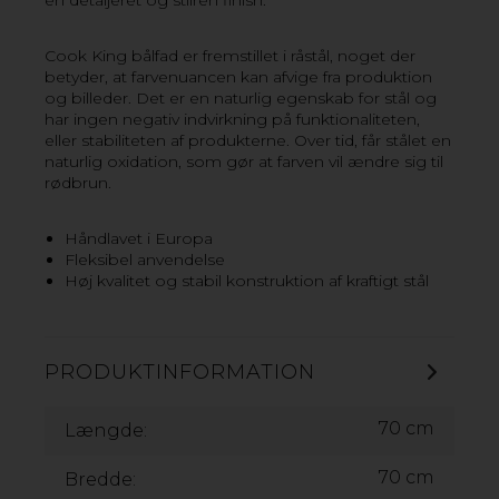
en detaljeret og stilren finish.
brandsikkerhed. Det store transportable bålfad, kan
anvendes på mange måder. Som ildsted, til madlavning
over bål, som grillen, eller som elegant belysning.
Cook King bålfad er fremstillet i råstål, noget der
Takket være håndtagene, som er svejsede i begge
betyder, at farvenuancen kan afvige fra produktion
sider af panden, kan den enkelt flyttes fra et sted til et
og billeder. Det er en naturlig egenskab for stål og
andet. Følgelig kan du ganske enkelt, tænde et bål,
har ingen negativ indvirkning på funktionaliteten,
hvor som helst.
eller stabiliteten af produkterne. Over tid, får stålet en
naturlig oxidation, som gør at farven vil ændre sig til
rødbrun.
GOP COOK KING BÅLFAD BALI
Håndlavet i Europa
Fleksibel anvendelse
Høj kvalitet og stabil konstruktion af kraftigt stål
PRODUKTINFORMATION
70 cm
Længde:
70 cm
Bredde: