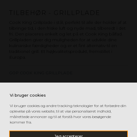
TILBEHØR - GRILLPLADE
Cook King Grillplade i stål, perfekt til alle der holder af at
tilbringe tid, i den friske luft og nyde mad, tilberedt i det
fri. Den placeres enkelt og let på et Cook King bålfad.
Grillpladen giver dig muligheden for at udvikle dine
kulinariske færdigheder og er et fint alternativ til en
traditionel grill. Et højkvalitetsprodukt, fremstillet i
Europa.
GOP COOK KING GRILLPLADE
Vi bruger cookies
Vi bruger cookies og andre tracking teknologier for at forbedre din
oplevelse på vores website, til at vise personaliseret indhold,
målrettede annoncer og til at forstå hvor vores besøgende
kommer fra.
Jeg accepterer