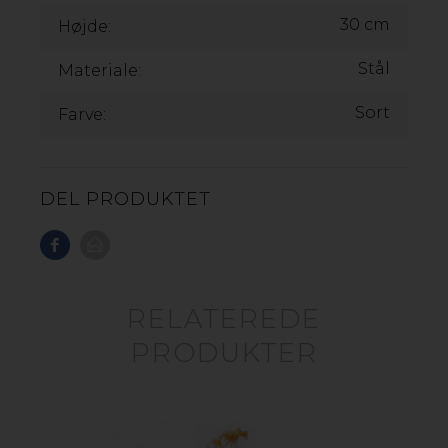
30 cm
Højde:
Stål
Materiale:
Sort
Farve:
DEL PRODUKTET
BÅLFAD INDIANA
Cook King Indiana er en stilren og ideel løsning til et
RELATEREDE
hyggeligere friluftsliv og til alle som værdsætter
brandsikkerhed. Det store transportable bålfad, kan
PRODUKTER
anvendes på mange måder. Som ildsted, til madlavning
over bål, som grillen, eller som elegant belysning.
Formen på fadet, hindrer det brændende materiale,
som f.eks. træ, i at spredes, i vinden. Følgelig kan du
ganske enkelt, tænde et bål, hvor som helst.