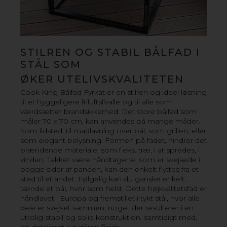
STILREN OG STABIL BÅLFAD I
STÅL
SOM
ØKER UTELIVSKVALITETEN
Cook King Bålfad Fyrkat er en stilren og ideel løsning
til et hyggeligere friluftslivalle og til alle som
værdsætter brandsikkerhed. Det store bålfad som
måler 70 x 70 cm, kan anvendes på mange måder.
Som ildsted, til madlavning over bål, som grillen, eller
som elegant belysning. Formen på fadet, hindrer det
brændende materiale, som f.eks. træ, i at spredes, i
vinden. Takket være håndtagene, som er svejsede i
begge sider af panden, kan den enkelt flyttes fra et
sted til et andet. Følgelig kan du ganske enkelt,
tænde et bål, hvor som helst. Dette højkvalitetsfad er
BÅLFAD BALI
håndlavet i Europa og fremstillet i tykt stål, hvor alle
dele er svejset sammen, noget der resulterer i en
Cook King Bålfad Bali er en stilren og ideel løsning til et
utrolig stabil og solid konstruktion, samtidigt med,
hyggeligere friluftsliv og til alle som værdsætter