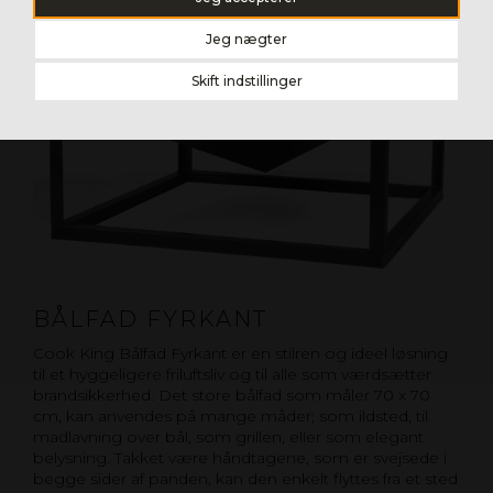
Jeg nægter
Skift indstillinger
BÅLFAD FYRKANT
Cook King Bålfad Fyrkant er en stilren og ideel løsning
til et hyggeligere friluftsliv og til alle som værdsætter
brandsikkerhed. Det store bålfad som måler 70 x 70
cm, kan anvendes på mange måder; som ildsted, til
madlavning over bål, som grillen, eller som elegant
belysning. Takket være håndtagene, som er svejsede i
begge sider af panden, kan den enkelt flyttes fra et sted