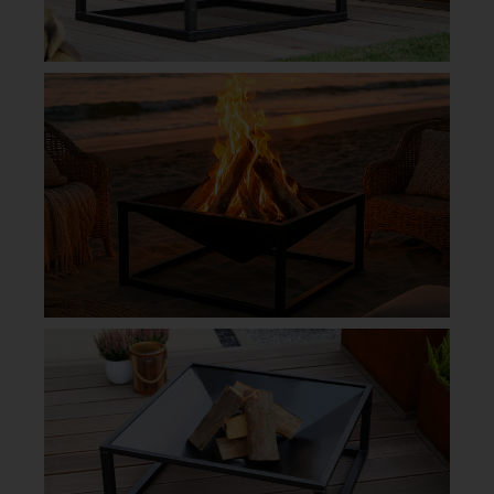
Hos os kan du finde de lækreste bålfade og tilbehør,
der gør friluftslivet hyggeligere, med familie og venner.
Lav mad, nyd varme
eller skab en elegant og indbydende atmosfære i din
have.
Vores serie indeholder ikke blot tilbehør til den kreative
madlavning, du finder også praktiske brændereoler, der
også fungerer som flotte indretningsdetaljer i din stue.
FORDELE VED VORES BÅLFADE:
› Høj kvalitet og stabil konstruktion af kraftigt stål
› Håndlavet i Europa
› Praktiske og transportable
› Kan kombineres med grillrist, grillplade og låg til
kreativ, udendørs madlavning