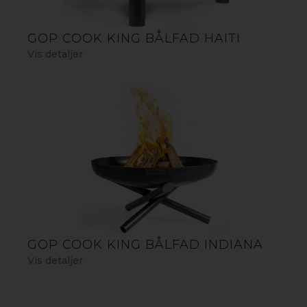
GOP COOK KING BÅLFAD HAITI
Vis detaljer
TRIPOD GRILL/TREFOD MED
RIST
Cook King Tripod grill/trefod har en højde på 210 cm og
er det perfekte udstyr til bålmåltider ude i naturen eller i
haven. Som varmekilde til dette, kan du anvende et bål,
traditionelle kulbriketter eller sammen med Cook King
bålfad.
GOP COOK KING BÅLFAD INDIANA
Vis detaljer
GOP COOK KING TRIPOD GRILL/TREFOD MED RIST