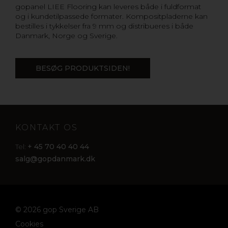
gopanel LIEE Flooring kan leveres både i fuldformat
og i kundetilpassede formater. Kompositpladerne kan
bestilles i tykkelser fra 9 mm og distribueres i både
Danmark, Norge og Sverige.
BESØG PRODUKTSIDEN!
KONTAKT OS
+ 45 70 40 40 44
Tel:
salg@gopdanmark.dk
© 2026 gop Sverige AB
Cookies