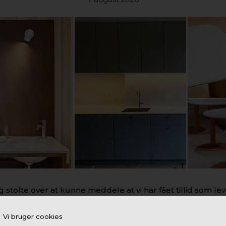
og stolte over at kunne meddele at vi har fået tillid som l
distribuere Polygood.
Vi bruger cookies