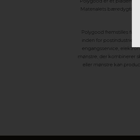
Polygood er et plademater
Materialets bæredygtige f
Polygood fremstilles fuldst
inden for postindustrielt
engangsservice, elektron
mønstre, der kombinerer s
eller mønstre kan produ