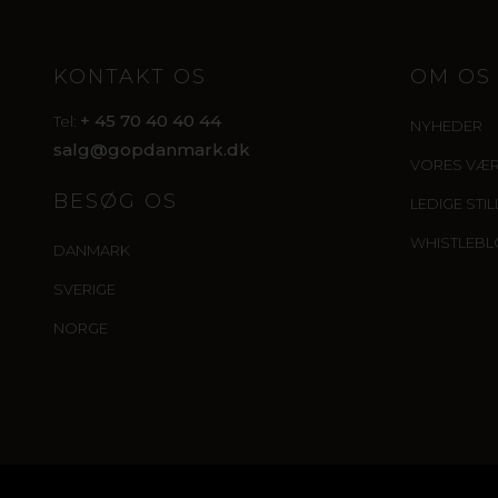
KONTAKT OS
OM OS
+ 45 70 40 40 44
Tel:
NYHEDER
salg@gopdanmark.dk
VORES VÆ
BESØG OS
LEDIGE STI
WHISTLEB
DANMARK
SVERIGE
NORGE