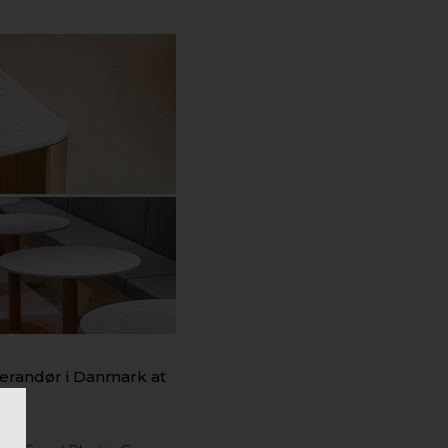
everandør i Danmark at