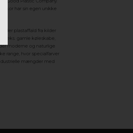
 The Good Plastic Company.
 dekor har sin egen unikke
eller plastaffald fra kilder
om f.eks. gamle køleskabe,
lder moderne og naturlige
 range, hvor specialfarver
industrielle mængder med