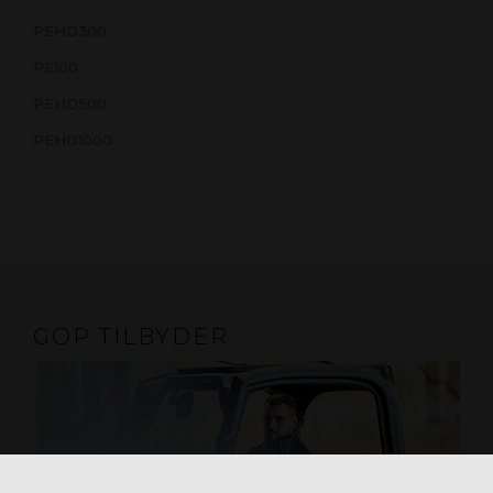
PEHD300
PE100
PEHD500
PEHD1000
GOP TILBYDER