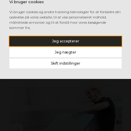
Vi bruger cookies
Vi bruger cookies og andre tracking teknologier for at forbedre din
oplevelse på vores website, til at vise personaliseret indhold,
målrettede annoncer og til at forstå hvor vores besøgende
kommer fra.
Jeg accepterer
HØJT TILGÆNGELIGHED OG
PÅLIDELIG LEVERING
Jeg nægter
Vore kontor og lager ligger i Sorø på Sjælland, i
Kungsbacka, i Stockholm og i Oslo. Med vores
Skift indstillinger
tilstedeværelse kan vi garantere høj tilgængelighed
gennem hurtig distribution og pålidelig levering.