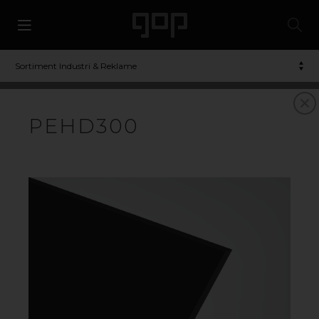
Sortiment Industri & Reklame
POLYETHYLEN
PEHD300
Polyethylen/PE er en meget slagfast plasttype med høj
kemikaliebestandighed og fugtbestandighed.
Materialet bruges ofte til forskellige slags industrielle
applikationer, hvor man kan termoforme, samtidig
med at det har en meget god glideevne. Kan anvendes
i kontakt med fødevarer. Materialet kan genanvendes.
VIL DU VIDE MER? KONTAKT OS!