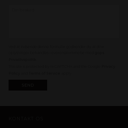
Ved at indsende denne formular godkender du at dine
oplysninger behandles i overensstemmelse med
gops
Privatlivspolitk
.
This site is protected by reCAPTCHA and the Google
Privacy
Policy
and
Terms of Service
apply.
KONTAKT OS