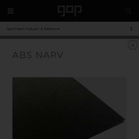
Sortiment Industri & Reklame
ABS
ABS NARV
Meget slagfast materiale, der er velegnet til bl.a.
vakuumformning og anden bearbejdning. Materialet er
meget modstandsdygtigt over for f.eks. vand,
uorganiske salte, alkalier og visse syrer. Det er i
basisudførelsen naturfarvet eller lysebrunt, men
indfarvningsmulighederne er ubegrænsede.
VIL DU VIDE MER? KONTAKT OS!