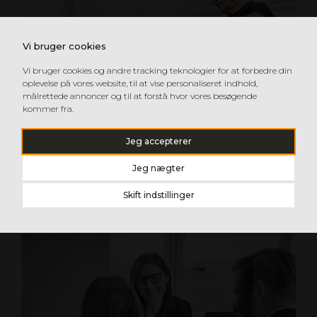
Vi bruger cookies
Vi bruger cookies og andre tracking teknologier for at forbedre din
oplevelse på vores website, til at vise personaliseret indhold,
målrettede annoncer og til at forstå hvor vores besøgende
kommer fra.
Jeg accepterer
TILPASSE FORMER DIREKTE FRA
Jeg nægter
SAVEN
Vores faciliteter er udstyret med automatsave og
Skift indstillinger
skæremaskiner, der giver os mulighed for at levere
plader tilskåret efter dine ønsker.