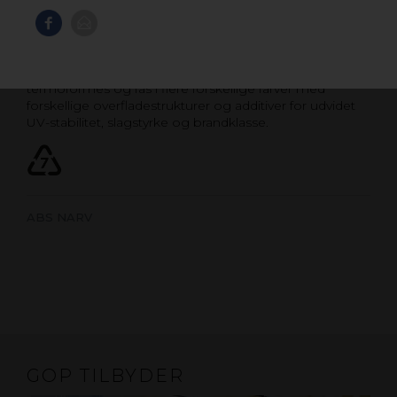
ABS NARV
Ideel til mange forskellige anvendelsesformål, der
kræver høj slagstyrke, f.eks. applikationsområder inden
for industrien, til tagbokse m.v. Materialet kan
termoformes og fås i flere forskellige farver med
forskellige overfladestrukturer og additiver for udvidet
UV-stabilitet, slagstyrke og brandklasse.
ABS NARV
GOP TILBYDER