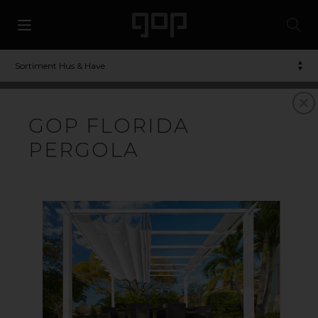
Sortiment Hus & Have
GOP FLORIDA
PERGOLA
PERGOLA
Et sted for afslapning, der giver både plads, skygge og
læ. Med en pergola kan du nemt skabe din egen oase i
din have. Monter din pergola på terrassen eller helt
fritstående i din have.