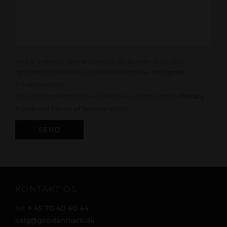
Ved at indsende denne formular godkender du at dine
oplysninger behandles i overensstemmelse med
gops
Privatlivspolitk
.
This site is protected by reCAPTCHA and the Google
Privacy
Policy
and
Terms of Service
apply.
KONTAKT OS
+ 45 70 40 40 44
Tel:
salg@gopdanmark.dk