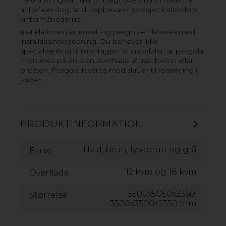
hele året og kan derfor roligt overvintre i haven. Vi
anbefaler dog, at du opbevarer solsejlet indendørs i
vintermånederne.
Installationen er enkel, og pergolaen leveres med
installationsvejledning. Du behøver ikke
specialværktøj til montagen. Vi anbefaler, at pergola
monteres på en plan overflade af træ, beton eller
brosten. Pergola leveres med skruer til forankring i
jorden.
PRODUKTINFORMATION
Hvid, brun, lysebrun og grå
Farve:
12 kvm og 18 kvm
Overflade:
3500x5050x2360,
Størrelse:
3500x3500x2350 mm