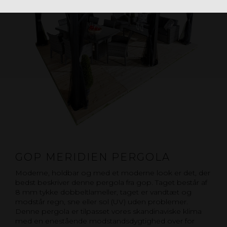
GOP MERIDIEN PERGOLA
Moderne, holdbar og med et moderne look er det, der
bedst beskriver denne pergola fra gop. Taget består af
8 mm tykke dobbeltlameller, taget er vandtæt og
modstår regn, sne eller sol (UV) uden problemer.
Denne pergola er tilpasset vores skandinaviske klima
med en enestående modstandsdygtighed over for