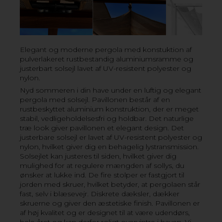
TILBEHØR TIL PERGOLA
Komplet din pergola med et flot og praktisk gardin
Elegant og moderne pergola med konstuktion af
eller et ekstra lærred.
pulverlakeret rustbestandig aluminiumsramme og
justerbart solsejl lavet af UV-resistent polyester og
GOP PALERMO PERGOLA GARDIN
nylon.
Nyd sommeren i din have under en luftig og elegant
GOP FLORIDA SOLSEJL
pergola med solsejl. Pavillonen består af en
rustbeskyttet aluminium konstruktion, der er meget
GOP MORENO PERGOLA GARDIN
stabil, vedligeholdelsesfri og holdbar. Det naturlige
GOP SOUTH BEACH PERGOLA GARDIN
træ look giver pavillonen et elegant design. Det
justerbare solsejl er lavet af UV-resistent polyester og
GOP VENTURA PERGOLA GARDIN
nylon, hvilket giver dig en behagelig lystransmission.
Solsejlet kan justeres til siden, hvilket giver dig
GOP MERIDIEN PERGOLA GARDIN
mulighed for at regulere mængden af sollys, du
ønsker at lukke ind. De fire stolper er fastgjort til
GOP VERONA PERGOLA GARDIN
jorden med skruer, hvilket betyder, at pergolaen står
GOP MESSINA PERGOLA GARDINER
fast, selv i blæsevejr. Diskrete dæksler, dækker
skruerne og giver den æstetiske finish. Pavillonen er
af høj kvalitet og er designet til at være udendørs,