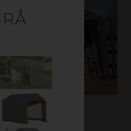
GRÅ
LT