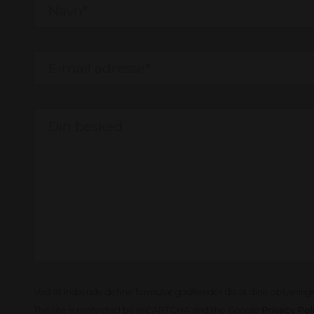
Ved at indsende denne formular godkender du at dine oplysnin
This site is protected by reCAPTCHA and the Google
Privacy Pol