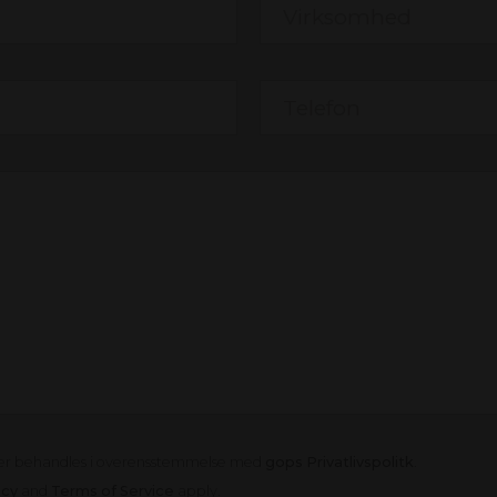
ger behandles i overensstemmelse med
gops Privatlivspolitk
.
icy
and
Terms of Service
apply.