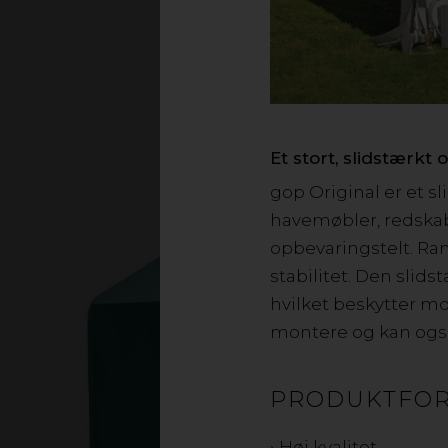
Et opbevaringstelt
havemøbler mv. 
vejrbes
Et stort, slidstærkt 
gop Original er et s
havemøbler, redskabe
opbevaringstelt. Ram
stabilitet. Den sli
hvilket beskytter mo
montere og kan også
PRODUKTFO
› Høj kvalitet