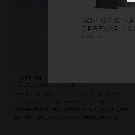
GOP ORIGINA
OPBEVARING
Vis detaljer
HØJT TILGÆNGELIGHED OG
PÅLIDELIG LEVERING
Vore kontor og lager ligger i Sorø på Sjælland, i
Kungsbacka, i Stockholm og i Oslo. Med vores
tilstedeværelse kan vi garantere høj tilgængelighed
gennem hurtig distribution og pålidelig levering.