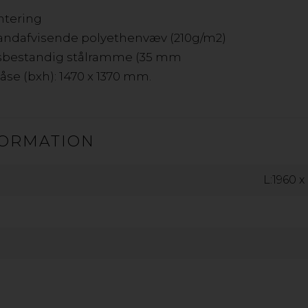
ntering
vandafvisende polyethenvæv (210g/m2)
onsbestandig stålramme (35 mm
åse (bxh): 1470 x 1370 mm.
ORMATION
GOP ORIGINAL OPBEVARINGS
L:1960 
gop Original er et holdbart opbevaringstelt med masser a
byggematerialer. Opbevaringsteltet er perfekt til opbe
af pulverlakeret stål undgår du kedelig rust og får et hol
UV-behandlet, vandafvisende polyethylen væv, som besk
Opbevaringsteltet er meget nemt at samle.