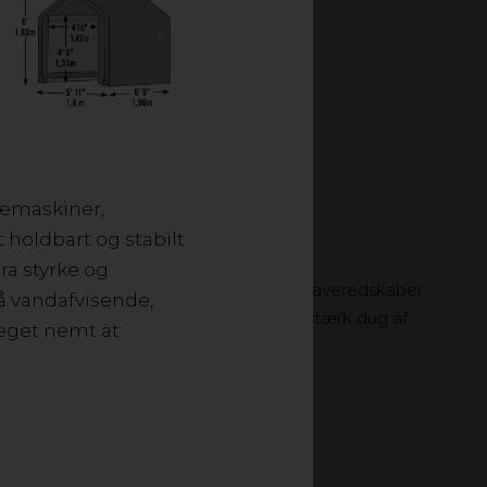
etraktoren, brænde,
aviske klima med
ylendug.
avemaskiner,
 holdbart og stabilt
T 1,4 KVM
ra styrke og
 eller haven. Her kan du nemt opbevare haveredskaber,
å vandafvisende,
nstruktion af pulverlakeret stål og slidstærk dug af
meget nemt at
ldbart og stabilt opbevaringstelt.