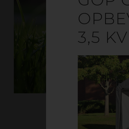
OPBE
3,5 K
O