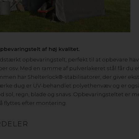
 er den perfekte måde at opbevare og beskytte hav
Vores opbevaringstelte er tilpasset vores skandin
tandigt galvaniseret stålstel og slidstærke polyeth
opbevaringstelt af høj kvalitet.
lidstærkt opbevaringstelt, perfekt til at opbevare h
r osv. Med en ramme af pulverlakeret stål får du et
GOP OPBEVARINGSTELT GRØN
men har Shelterlock®-stabilisatorer, der giver ekst
Et mindre opbevaringstelt perfekt til altanen, terrassen
dstærke dug er UV-behandlet polyethenvæv og er ogs
legetøj, havemøbler, sportsudstyr, brænde, osv. Med en ko
d sol, regn, blade og snavs. Opbevaringsteltet er 
vandafvisende og UV-behandlet polyethenvæv får du et ho
 flyttes efter montering.
RDELER
GOP OPBEVARINGSTELT GRØNT 1,4 KVM