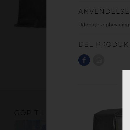
ANVENDELS
Udendørs opbevaring
DEL PRODUK
GOP TILBYDER