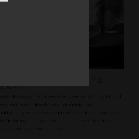
GØR DINE UDFORDRINGER TIL
VORES
Vores kyndige medarbejdere giver vejledning fra idé til
levering. Vores tilbud omfatter rådgivning og
uddannelse i vores brede produktsortiment. Med over
50 år i branchen og et højt engagement har vi en solid
viden, som vi gerne deler ud af.