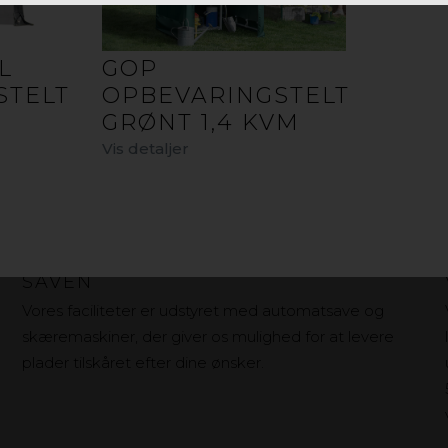
L
GOP
STELT
OPBEVARINGSTELT
GRØNT 1,4 KVM
Vis detaljer
TILPASSE FORMER DIREKTE FRA
SAVEN
Vores faciliteter er udstyret med automatsave og
skæremaskiner, der giver os mulighed for at levere
plader tilskåret efter dine ønsker.