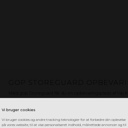
GOP STOREGUARD OPBEVAR
Med gop Storeguard får du en opbevaringsplads af høj k
i galvaniseret stål med slidstærk og holdbar overfladebehan
mod rust. gop Storeguard er nem at samle og designet til
Vi bruger cookies
organisering i din have ved hjælp af gop storeguard, en
Vi bruger cookies og andre tracking teknologier for at forbedre din oplevelse
kvalitet.
på vores website, til at vise personaliseret indhold, målrettede annoncer og til