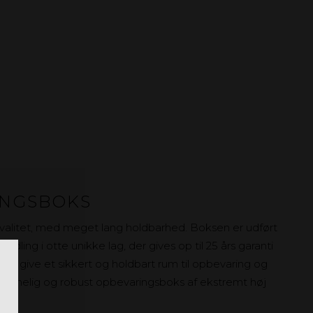
INGSBOKS
valitet, med meget lang holdbarhed. Boksen er udført
dling i otte unikke lag, der gives op til 25 års garanti
 at give et sikkert og holdbart rum til opbevaring og
 rummelig og robust opbevaringsboks af ekstremt høj