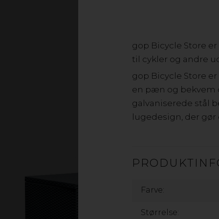
Vedligeholdelsesfrie
pæn og ryddelig. Sæt 
gop Bicycle Store e
liggestole i vores 
til cykler og andre 
gop Bicycle Store e
en pæn og bekvem cy
galvaniserede stål b
lugedesign, der gør 
PRODUKTINF
Farve:
Størrelse: