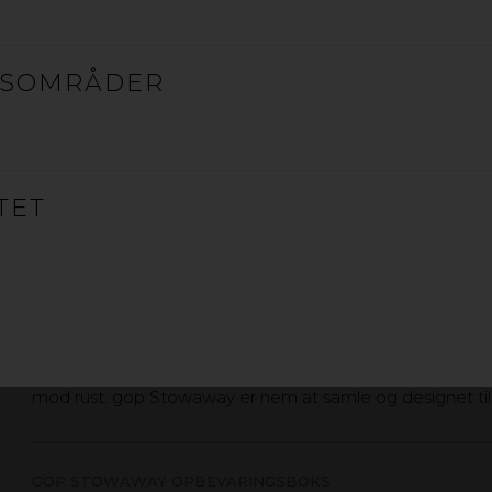
GOP DECKBOX HYNDEBOKS
ESOMRÅDER
TET
GOP STOWAWAY OPBEVARIN
Med gop Stowaway får du en opbevaringsplads af høj kval
galvaniseret stål med slidstærk og holdbar overfladebehand
mod rust. gop Stowaway er nem at samle og designet til a
GOP STOWAWAY OPBEVARINGSBOKS