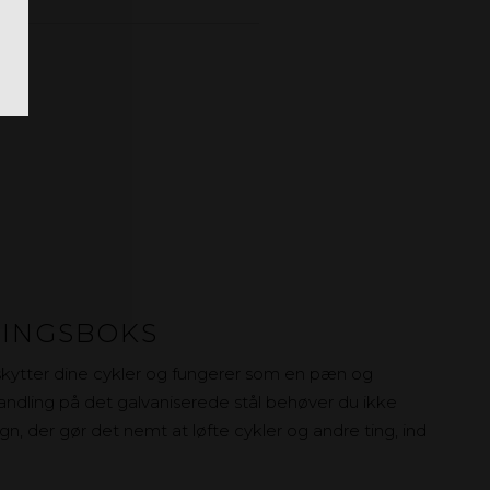
RINGSBOKS
skytter dine cykler og fungerer som en pæn og
dling på det galvaniserede stål behøver du ikke
gn, der gør det nemt at løfte cykler og andre ting, ind