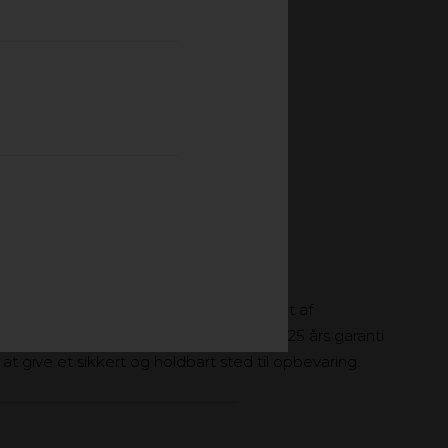
GSBOKS
itet, der holder længe. Boksen er lavet af
ling i otte unikke lag, der gives op til 25 års garanti
t give et sikkert og holdbart sted til opbevaring.