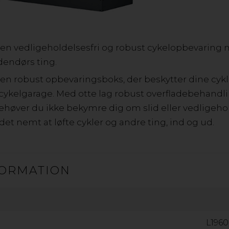
 og vejrbestandige opbevaringsbokse, hjælper dig 
cyklen til side, med vores elegante cykelopbevarin
r en vedligeholdelsesfri og robust cykelopbevaring
robuste hyndebokse. Smart opbevaring gør det lettere
udendørs ting.
beskytte dit havegrej
r en robust opbevaringsboks, der beskytter dine cyk
kelgarage. Med otte lag robust overfladebehandli
ehøver du ikke bekymre dig om slid eller vedligeho
det nemt at løfte cykler og andre ting, ind og ud.
GOP DECKBOX HYNDEBOKS
Denne hyndeboks er den perfekte form for opbevaring 
overdådig plads kan du nemt få plads til dine hynder, p
ORMATION
er fremstillet af galvaniseret pulverlakeret stål, så du ik
Nem installation og nem at flytte, hvis det er nødvendigt.
Farve: Antracit
L1960