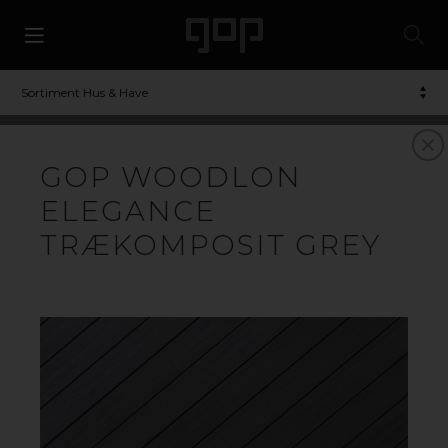
Sortiment Hus & Have
TERRASSEBRÆDDER I
GOP WOODLON
KOMPOSIT TIL
ELEGANCE
TERRASSE OG
TRÆKOMPOSIT GREY
UDEOMRÅDE