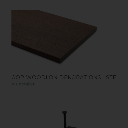
plankerne også effektivt mod fugt og
insekter, hvilket giver en
vedligeholdelsesfri og langtidsholdbar
løsning til terrasser og udendørsmiljøer.
GOP WOODLON DEKORATIONSLISTE
Vis detaljer
BÆREDYGTIGHED
Lang levetid. Minimal vedligeholdelse.
gop Woodlon kombinerer genanvendte