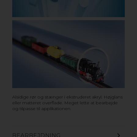
HØJT TILGÆNGELIGHED OG
PÅLIDELIG LEVERING
Vore kontor og lager ligger i Sorø på Sjælland, i
Kungsbacka, i Stockholm og i Oslo. Med vores
tilstedeværelse kan vi garantere høj tilgængelighed
gennem hurtig distribution og pålidelig levering.
Alsidige rør og stænger i ekstruderet akryl. Højglans
eller matteret overflade. Meget lette at bearbejde
og tilpasse til applikationen.
BEARBEJDNING