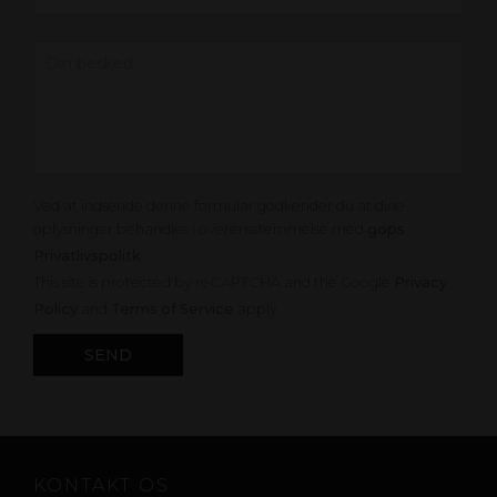
Ved at indsende denne formular godkender du at dine
oplysninger behandles i overensstemmelse med
gops
Privatlivspolitk
.
This site is protected by reCAPTCHA and the Google
Privacy
Policy
and
Terms of Service
apply.
KONTAKT OS