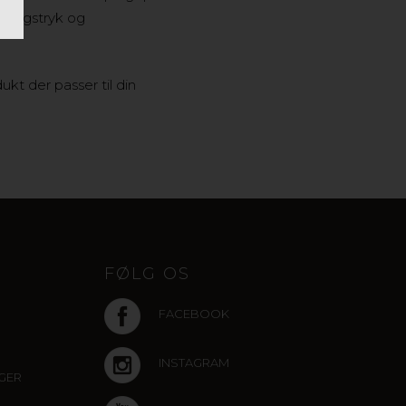
nbrugstryk og
t der passer til din
FØLG OS
FACEBOOK
INSTAGRAM
NGER