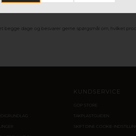
å en forfriskning, mens vi kan drøfte vores brede udvalg af ge
et begge dage og besvarer gerne spørgsmål om, hvilket produk
KUNDSERVICE
GOP STORE
RDIGRUNDLAG
TAKPLASTGUIDEN
LLINGER
SKIFT DINE COOKIE-INDSTILLI