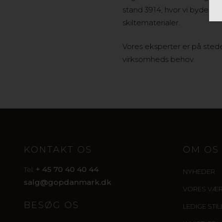
stand 3914, hvor vi byder p
skiltematerialer.
Vores eksperter er på sted
virksomheds behov.
KONTAKT OS
OM OS
+ 45 70 40 40 44
Tel:
NYHEDER
salg@gopdanmark.dk
VORES VÆ
BESØG OS
LEDIGE STI