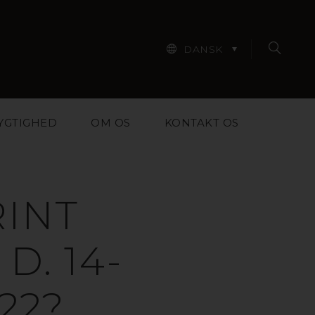
DANSK
YGTIGHED
OM OS
KONTAKT OS
RINT
D. 14-
22?