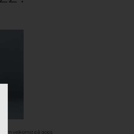
 en varm velkomst på gops