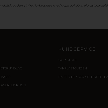
Carnbäck og Jari Vinha i forbindelse med gops opkøb af Nordstock-sels
KUNDSERVICE
GOP STORE
RDIGRUNDLAG
TAKPLASTGUIDEN
LLINGER
SKIFT DINE COOKIE-INDSTILLI
LOWERFUNKTION