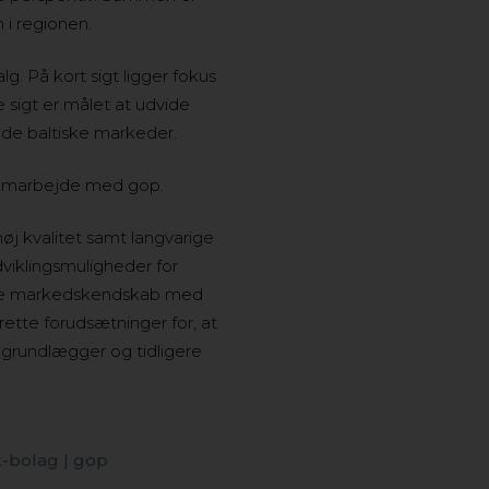
 i regionen.
g. På kort sigt ligger fokus
sigt er målet at udvide
l de baltiske markeder.
 samarbejde med gop.
øj kvalitet samt langvarige
viklingsmuligheder for
nale markedskendskab med
ette forudsætninger for, at
, grundlægger og tidligere
k-bolag | gop