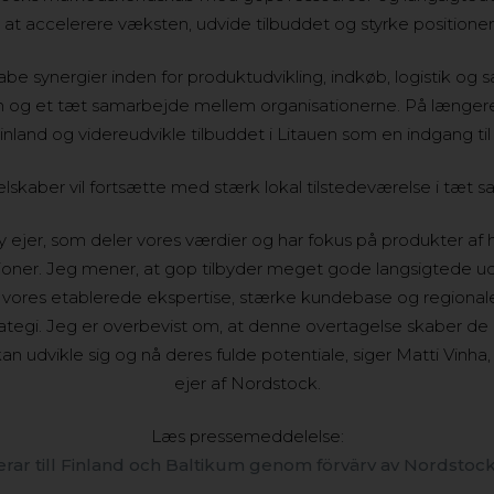
at accelerere væksten, udvide tilbuddet og styrke positionen
 synergier inden for produktudvikling, indkøb, logistik og sal
on og et tæt samarbejde mellem organisationerne. På længere 
inland og videreudvikle tilbuddet i Litauen som en indgang ti
skaber vil fortsætte med stærk lokal tilstedeværelse i tæt
y ejer, som deler vores værdier og har fokus på produkter af h
oner. Jeg mener, at gop tilbyder meget gode langsigtede ud
 vores etablerede ekspertise, stærke kundebase og regio
tegi. Jeg er overbevist om, at denne overtagelse skaber de r
 udvikle sig og nå deres fulde potentiale, siger Matti Vinha
ejer af Nordstock.
Læs pressemeddelelse:
ar till Finland och Baltikum genom förvärv av Nordstoc