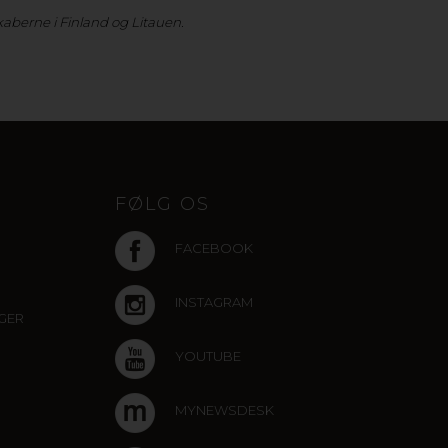
kaberne i Finland og Litauen.
FØLG OS
FACEBOOK
INSTAGRAM
NGER
YOUTUBE
MYNEWSDESK