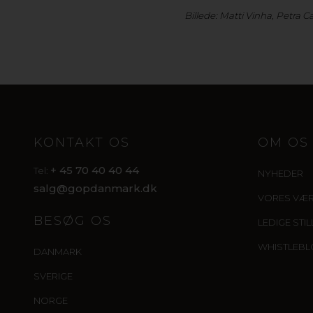
Billede: Matti Vinha, Petra 
KONTAKT OS
OM OS
+ 45 70 40 40 44
Tel:
NYHEDER
salg@gopdanmark.dk
VORES VÆ
BESØG OS
LEDIGE STI
WHISTLEB
DANMARK
SVERIGE
NORGE