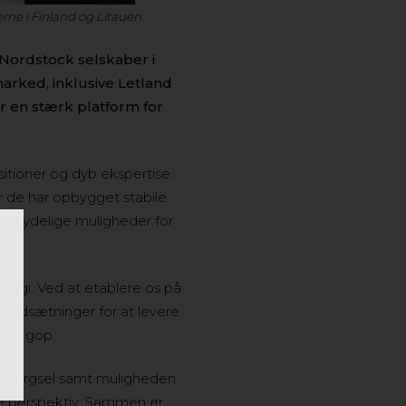
rne i Finland og Litauen.
Nordstock selskaber i
marked, inklusive Letland
 en stærk platform for
tioner og dyb ekspertise.
 de har opbygget stabile
er tydelige muligheder for
ategi. Ved at etablere os på
orudsætninger for at levere
 for gop.
terspørgsel samt muligheden
e perspektiv. Sammen er