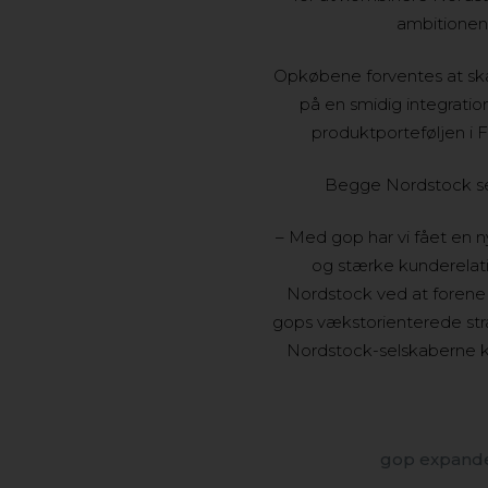
ambitionen 
Opkøbene forventes at skabe
på en smidig integrati
produktporteføljen i F
Begge Nordstock sel
– Med gop har vi fået en n
og stærke kunderelati
Nordstock ved at forene
gops vækstorienterede stra
Nordstock-selskaberne kan
gop expander