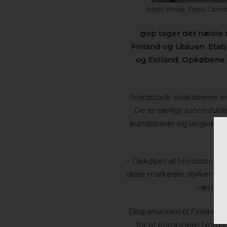
Matti Vinha, Petra Carnb
gop tager det næste 
Finland og Litauen. Etab
og Estland. Opkøbene 
Nordstock selskaberne er
De er særligt succesful
kundebaser og langvarige 
– Opkøbet af Nordstock i Fi
disse markeder styrker vi 
værdi ti
Ekspansionen til Finland o
for at kombinere Nords