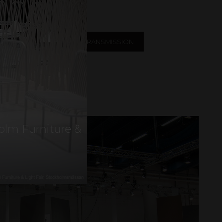
ge.
VOGNSKASSE
LYSTRANSMISSION
LV
UDESTUER
olm Furniture &