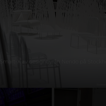
ler kontakt os, hjælper vi dig med at finde den rigti
GERI OG RENOVERING
DESIGN OG INDRETNING
LAST
RIALE
SKILT OG REKLAME
LOFT
TERRASSE GU
 i Smart-X av designbyrån Nendo på Stockh