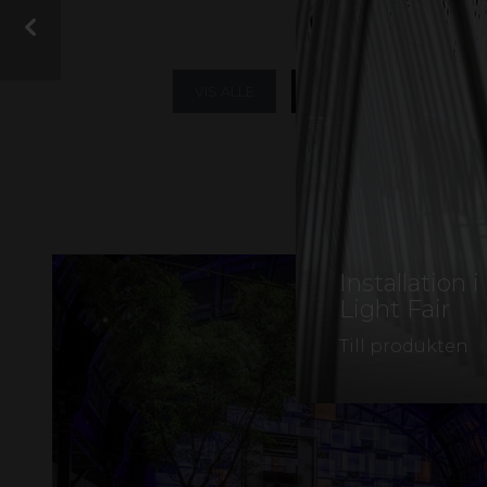
el
VIS ALLE
STØJVÆRN
BYG
BESKYTTELSESMATE
Installation
Light Fair
Till produkten