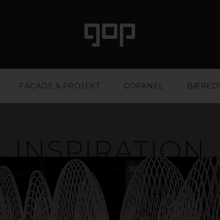
FACADE & PROJEKT
GOPANEL
BÆRED
INSPIRATION
le med attitude og tiltrækningskraft. Et yndlingsmate
etninger og arrangementer. Vi har viden og erfaring 
materiale og dermed styrke din forretning. Inspirere