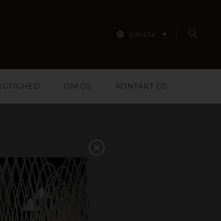
DANSK
YGTIGHED
OM OS
KONTAKT OS
riale til designere,
til at hjælpe dig med
t i galleriet nedenfor