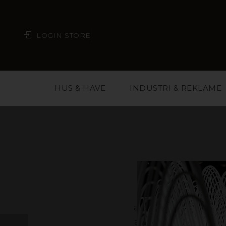
LOGIN STORE
HUS & HAVE
INDUSTRI & REKLAME
Plast er et materia
arkitekter, kædeforr
at vælge det rigtige 