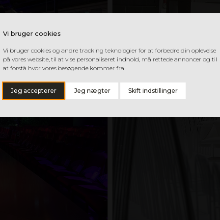
Vi bruger cookies
Vi bruger cookies og andre tracking teknologier for at forbedre din oplevelse
på vores website, til at vise personaliseret indhold, målrettede annoncer og til
at forstå hvor vores besøgende kommer fra.
Jeg accepterer
Jeg nægter
Skift indstillinger