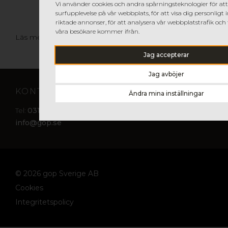
Vi använder cookies och andra spårningsteknologier för att
surfupplevelse på vår webbplats, för att visa dig personligt 
riktade annonser, för att analysera vår webbplatstrafik och f
våra besökare kommer ifrån.
Läs mer och ansök på länken nedan.
Jag accepterar
Jag avböjer
KONTAKTA OSS
Ändra mina inställningar
031-87 00 10
Tel:
info@gop.se
© 2026 gop Sverige AB
Cookies
Integritetspolicy