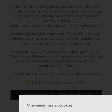
I rollen blir du en viktig del av teamet som säkerställer
ett effektivt godsflöde och hög kvalitet i det dagliga
arbetet.Arbetsuppgifterna omfattar bland annat
materialkapning,
lagerhantering, truckkörning samt in- och utleveranser.
Vi söker dig som har erfarenhet från produktion, lager
eller industri, har truckkort och trivs i en praktisk roll
med högt tempo och stort eget ansvar.
Hos gop arbetar vi utifrån våra värderingar Framåt,
Tillsammans, Närvaro och Kompetens, och vi erbjuder
en arbetsplats där engagemang, kvalitet och
samarbete står i fokus.
Ansök senast 12 augusti 2026. Urval sker löpande.
Läs hela annonsen och ansök.
PRODUKTIONS-/LAGERMEDABETARE
Vi använder oss av cookies