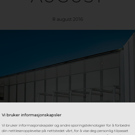
8 august 2016
Vi bruker informasjonskapsler
Vi bruker informasjonskapsler og andre sporingsteknologier for å forbedre
din nettleseropplevelse på nettstedet vårt, for å vise deg personlig tilpasset