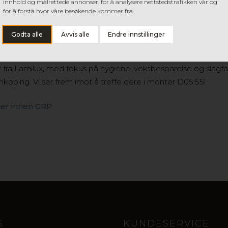
innhold og målrettede annonser, for å analysere nettstedstrafikken vår og
for å forstå hvor våre besøkende kommer fra.
Godta alle
Avvis alle
Endre innstillinger
på Lastebil 2016, Sveriges største messe for transportbransjen. 
fra Lamilux, med fokus på hygiene, vektbesparelse og slagf
nköping. Vi ser frem imot å treffe dere i monter D05:55!
er innen GRP
S
KUNDESERVICE