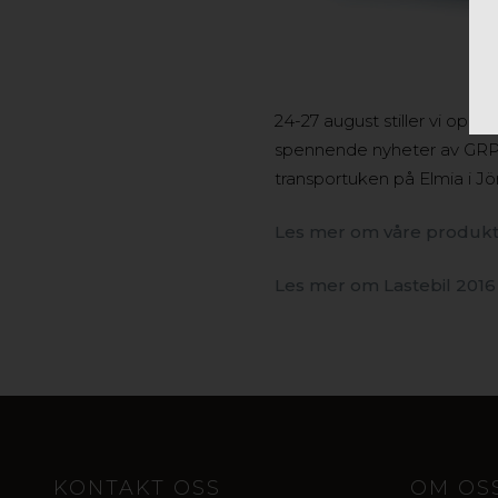
24-27 august stiller vi opp 
spennende nyheter av GRP 
transportuken på Elmia i Jö
Les mer om våre produkt
Les mer om Lastebil 2016
KONTAKT OSS
OM OS