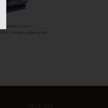
På standen viser vi
asthet. Messen pågår under
FØLG OSS