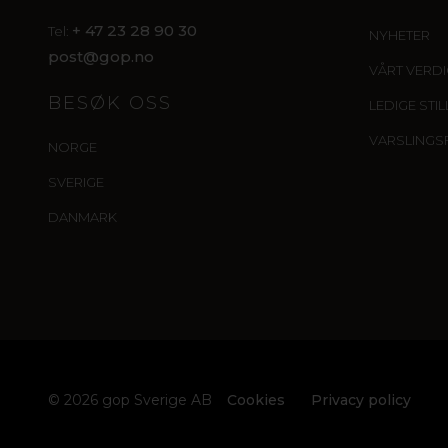
+ 47 23 28 90 30
Tel:
NYHETER
post@gop.no
VÅRT VERD
BESØK OSS
LEDIGE STI
VARSLINGS
NORGE
SVERIGE
DANMARK
© 2026 gop Sverige AB
Cookies
Privacy policy