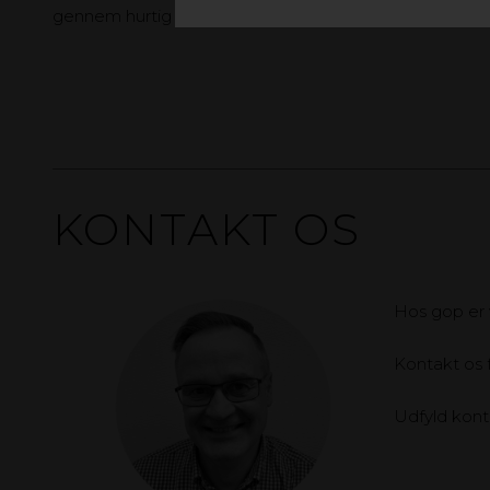
gennem hurtig distribution og pålidelig levering.
KONTAKT OS
Hos gop er vi
Kontakt os f
Udfyld konta