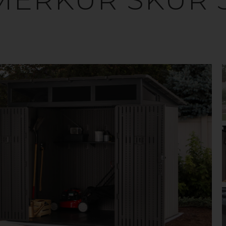
ligeholdelsesfri redskabsrum, med masser af plads til
emøbler og værktøj. Den holdbare lakering beskytte
med beslag til hængelås. Rummet har ventilation i
skabe luftstrøm, når opbevaringsrummet er lukket.
GOP MERKUR SKURE
Merkur er et redskabsskur i høj kvalitet med stor lystra
består af en stålforstærket konstruktion, dobbeltvægge 
øverst i slagfast polycarbonat for ekstra stort lysindfald.