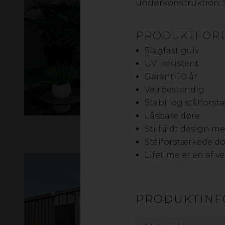
underkonstruktion. S
PRODUKTFOR
Slagfast gulv
UV -resistent
Garanti 10 år
Vejrbestandig
Stabil og stålfors
Låsbare døre
Stilfuldt design m
Stålforstærkede 
Lifetime er en af 
PRODUKTINF