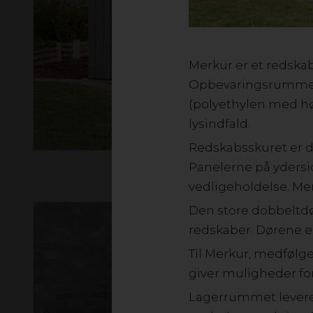
Merkur er et redskab
Opbevaringsrummet 
(polyethylen med høj
lysindfald.
Redskabsskuret er de
Panelerne på ydersi
vedligeholdelse. Merc
Den store dobbeltdø
redskaber. Dørene e
Til Merkur, medfølg
giver muligheder fo
Lagerrummet leveres