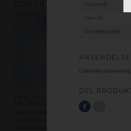
GOP TILBYDER
Indre mål:
Dørmål:
UV-beskyttelse:
ANVENDELS
Udendørs opbevaring
DEL PRODUK
HØJT TILGÆNGELIGHED OG
PÅLIDELIG LEVERING
Vore kontor og lager ligger i Sorø på Sjælland, i
Kungsbacka, i Stockholm og i Oslo. Med vores
tilstedeværelse kan vi garantere høj tilgængelighed