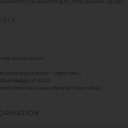
e monteringsvejledning for instruktioner og tips.
DELE
GOP TOLEDO SKURE
tærket konstruktion
ed udvendige paneler i træstruktur
dobbeltvægge af HDPE
verdens førende leverandører af havemøbler
GOP COVER-IT SKURE
gop Cover-It er et praktisk, stilfuldt og stabilt opbevarin
galvaniseret stål, der forhindrer rust og korrosion. Det s
ORMATION
og med gavlventiler vil der være en jævn luftstrøm i op