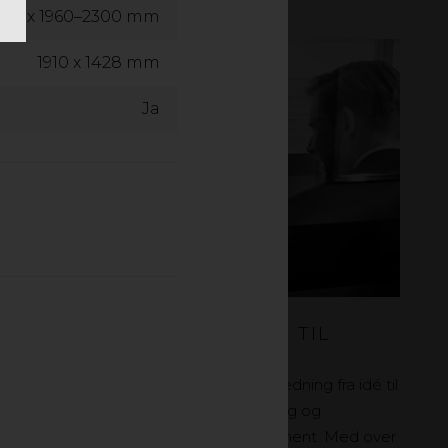
2250 x 1960–2300 mm
1910 x 1428 mm
Ja
GØR DINE UDFORDRINGER TIL
VORES
Vores kyndige medarbejdere giver vejledning fra idé til
levering. Vores tilbud omfatter rådgivning og
uddannelse i vores brede produktsortiment. Med over