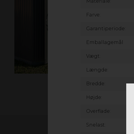
Materiale:
Farve:
Garantiperiode:
Emballagemål
Vægt:
Længde:
Bredde:
Højde:
Overflade:
Snelast: