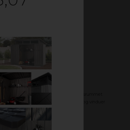
 opbevaring, til for
r mod rust og ridser.
 den ene ende for at
nsmission og enorm stabilitet. Opbevaringsrummet
i HDPE (polyethylen med høj densitet) og vinduer