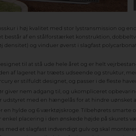
GOP MERKUR SKUR 5,07 KVM
sskur i høj kvalitet med stor lystransmission og eno
består af en stålforstærket konstruktion, dobbel
 densitet) og vinduer øverst i slagfast polycarbonat 
signet til at stå ude hele året og er helt vejrbestan
den af lageret har træets udseende og struktur, m
ury er stilfuldt designet, og passer i de fleste have
GOP TOLEDO
r giver nem adgang til, og ukompliceret opbevaring
r udstyret med en hængelås for at hindre uønsket 
Toledo er den optimale opbevaringsrum fra huset og ha
er en hylde og 6 værktøjskroge. Tilbehørets smart
grilltilbehør, redskaber og legetøj nemt og sikkert i det
r enkel placering i den ønskede højde på skurets v
væghøjde på 1,83 cm giver nem opbevaring, selv for st
stålkonstruktion er særligt holdbar, robust og vejrbestandi
 med et slagfast indvendigt gulv og skal montere
rundt.