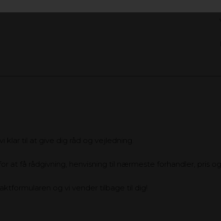
 klar til at give dig råd og vejledning.
or at få rådgivning, henvisning til nærmeste forhandler, pris og 
ktformularen og vi vender tilbage til dig!