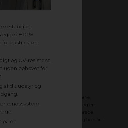
rm stabilitet.
tvægge i HDPE
for ekstra stort
digt og UV-resistent.
en uden behovet for
r!
 af dit udstyr og
adgang.
ven: Opbevar dine hynder fra havemøblerne,
e ophængssystem,
te udendørs skur. Stor døråbning med lås og en
ægge.
ore og længere genstande. Den galvaniserede
g, hvilket gør den ideel til udendørs brug hele året
s på en