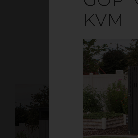
KVM
Høj kvalitet og ved
eksempel cykler, hav
Dørene er udstyret 