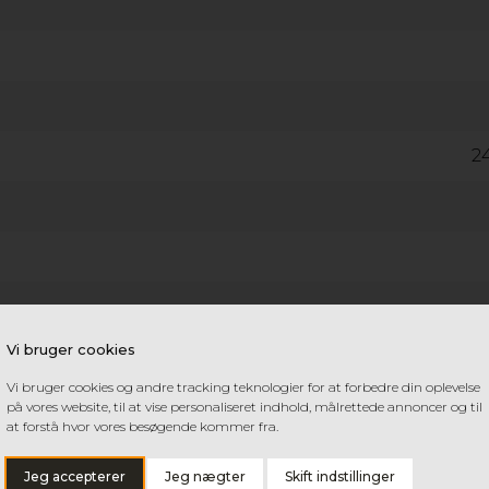
GOP COVER-IT SKUR
2
Vi bruger cookies
Vi bruger cookies og andre tracking teknologier for at forbedre din oplevelse
på vores website, til at vise personaliseret indhold, målrettede annoncer og til
at forstå hvor vores besøgende kommer fra.
Jeg accepterer
Jeg nægter
Skift indstillinger