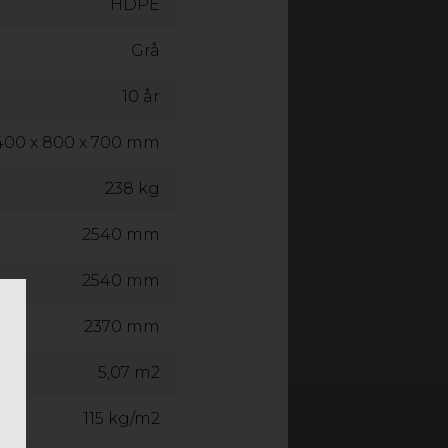
HDPE
Grå
10 år
400 x 800 x 700 mm
238 kg
2540 mm
2540 mm
2370 mm
5,07 m2
115 kg/m2